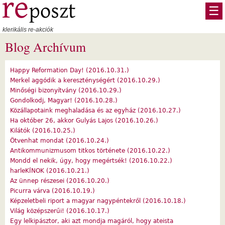
Ugrás a tartalomra
☰
klerikális re-akciók
Blog Archívum
Happy Reformation Day! (2016.10.31.)
Merkel aggódik a kereszténységért (2016.10.29.)
Minőségi bizonyítvány (2016.10.29.)
Gondolkodj, Magyar! (2016.10.28.)
Közállapotaink meghaladása és az egyház (2016.10.27.)
Ha október 26, akkor Gulyás Lajos (2016.10.26.)
Kilátók (2016.10.25.)
Ötvenhat mondat (2016.10.24.)
Antikommunizmusom titkos története (2016.10.22.)
Mondd el nekik, úgy, hogy megértsék! (2016.10.22.)
harleKÍNOK (2016.10.21.)
Az ünnep részesei (2016.10.20.)
Picurra várva (2016.10.19.)
Képzeletbeli riport a magyar nagypéntekről (2016.10.18.)
Világ középszerűi! (2016.10.17.)
Egy lelkipásztor, aki azt mondja magáról, hogy ateista