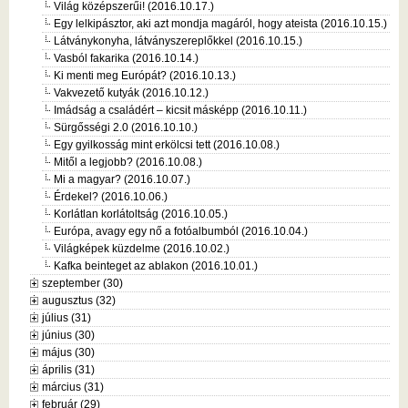
Világ középszerűi! (2016.10.17.)
Egy lelkipásztor, aki azt mondja magáról, hogy ateista (2016.10.15.)
Látványkonyha, látványszereplőkkel (2016.10.15.)
Vasból fakarika (2016.10.14.)
Ki menti meg Európát? (2016.10.13.)
Vakvezető kutyák (2016.10.12.)
Imádság a családért – kicsit másképp (2016.10.11.)
Sürgősségi 2.0 (2016.10.10.)
Egy gyilkosság mint erkölcsi tett (2016.10.08.)
Mitől a legjobb? (2016.10.08.)
Mi a magyar? (2016.10.07.)
Érdekel? (2016.10.06.)
Korlátlan korlátoltság (2016.10.05.)
Európa, avagy egy nő a fotóalbumból (2016.10.04.)
Világképek küzdelme (2016.10.02.)
Kafka beinteget az ablakon (2016.10.01.)
szeptember (30)
augusztus (32)
július (31)
június (30)
május (30)
április (31)
március (31)
február (29)