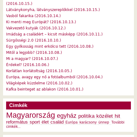
(2016.10.15.)
Látványkonyha, látványszereplőkkel (2016.10.15.)
Vasból fakarika (2016.10.14.)
Ki menti meg Európát? (2016.10.13.)
Vakvezető kutyák (2016.10.12.)
Imádság a családért – kicsit másképp (2016.10.11.)
Sürgősségi 2.0 (2016.10.10.)
Egy gyilkosság mint erkölcsi tett (2016.10.08.)
Mitől a legjobb? (2016.10.08.)
Mi a magyar? (2016.10.07.)
Érdekel? (2016.10.06.)
Korlátlan korlátoltság (2016.10.05.)
Európa, avagy egy nő a fotóalbumból (2016.10.04.)
Világképek küzdelme (2016.10.02.)
Kafka beinteget az ablakon (2016.10.01.)
Cimkék
Magyarország
egyház
politika
közélet
hit
református
sport
élet
család
Európa
karácsony
ünnep
További
cimkék...