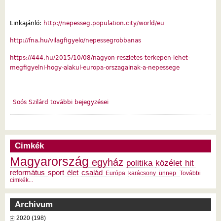
Linkajánló:
http://nepesseg.population.city/world/eu
http://fna.hu/vilagfigyelo/nepessegrobbanas
https://444.hu/2015/10/08/nagyon-reszletes-terkepen-lehet-
megfigyelni-hogy-alakul-europa-orszagainak-a-nepessege
Soós Szilárd további bejegyzései
Cimkék
Magyarország
egyház
politika
közélet
hit
református
sport
élet
család
Európa
karácsony
ünnep
További
cimkék...
Archivum
2020 (198)