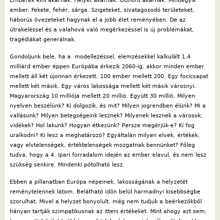
Emberek élni akarnak. Helyet akarnak. Otthont akarnak. Mindegyik
ember. Fekete, fehér, sárga. Szigeteket, sivatagosodó területeket,
háborús övezeteket hagynak el a jobb élet reményében. De az
útrakeléssel és a valahová való megérkezéssel is új problémákat,
tragédiákat generálnak.
Gondoljunk bele, ha a modellezéssel, elemzésekkel kalkulált 1,4
milliárd ember éppen Európába érkezik 2060-ig, akkor minden ember
mellett áll két újonnan érkezett. 100 ember mellett 200. Egy focicsapat
mellett két másik. Egy város lakossága mellett két másik városnyi.
Magyarország 10 milliója mellett 20 millió. Együtt 30 millió. Milyen
nyelven beszélünk? Ki dolgozik, és mit? Milyen jogrendben élünk? Mi a
vallásunk? Milyen betegségeink lesznek? Milyenek lesznek a városok,
vidékek? Hol lakunk? Hogyan étkezünk? Persze megérjük-e? Ki fog
uralkodni? Ki lesz a meghatározó? Egyáltalán milyen elvek, értékek,
vagy elvtelenségek, értéktelenségek mozgatnak bennünket? Főleg
tudva, hogy a 4. ipari forradalom idején az ember elavul, és nem lesz
szükség senkire. Mindenki pótolható lesz.
Ebben a pillanatban Európa népeinek, lakosságának a helyzetét
reménytelennek látom. Belátható időn belül harmadnyi kisebbségbe
szorulhat. Mivel a helyzet bonyolult, még nem tudjuk a beérkezőkből
hányan tartják szimpatikusnak az itteni értékeket. Mint ahogy azt sem,