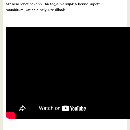
azt nem lehet bevenni, ha tagjai vállalják a benne kapott
mandátumukat és a helyükre állnak.