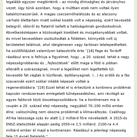
legalább egyszer megtörténik – az mindig éhínséghez és járványhoz
vezet. Úgy tűnik azonban, hogy a múltban ezek nem voltak ilyen
kataklizmaszerűek. A magas csecsemőhalálozás és az alacsony
várható élettartam miatt sokkal kisebb volt a népesség, ezért kevesebb
betegről, idősről és fiatalról kellett a hatóságoknak gondoskodniuk.
Következésképpen a közösségek kisebbek és mozgékonyabbak voltak,
és mivel kevesebben osztozkodtak a földeken, könnyebb volt új
területeket találniuk, ahol ideiglenesen vagy tartósan letelepedhettek,
ha szülőföldjüket valamilyen katasztrófa érte.”[18] Fage és Tordoff
ráadásul arra is felhívja a figyelmet, hogy ,,a 20. század, tehát a nagy
népességrobbanás és ,,fejlesztések” előtt maga a föld is jobban
ellenállt a szárazságnak, mivel a legelőket nem legeltették túl,
kevesebb fát vágtak ki tűzifának, építőanyagnak. (…) Az erdők és a fás
szavannák ezért sokkal inkább képesek voltak a
regenerálódásra.”[19]
Ezzel tehát el is érkeztünk a kontinens problémái
kapcsán rendszeresen emlegetett túlnépesedéshez, ami rávilágít az
egyes faktorok közti összekapcsolódásra: ha a kontinensen ma is
csupán a 20. század eleji népesség, nagyjából 70–100 millió ember
élne, valószínűleg nem okozna problémát a klímaváltozás. Csakhogy
Afrika lakossága száz év alatt 1,2 milliárd főre növekedett. A 2015-ös
ENSZ-statisztikák alapján pedig 2050-re 2,5 milliárd, 2100-ra 4,4
milliárd ember él majd a kontinensen. Ráadásul a jelenlegi népesség
fele 15 évnél fiatalabb."