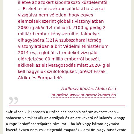
illetve az azokért kibontakozó küzdelemtől.
... Ezeket az összekapcsolódási hatásokat
vizsgálva nem véletlen, hogy egyes
elemzések szerint globális viszonylatban
2060-ig akár 1,4 milliárd, 2100-ig pedig 2
milliárd ember kényszerülhet lakhelye
elhagyására.[32] A szubszaharai térség
viszonylatában a brit Védelmi Minisztérium
2014-es, a globális trendeket vizsgáló
előrejelzése 60 millió emberről beszél,
akiknek az elsivatagosodás miatt 2020-ig el
kell hagyniuk szülőföldjüket, jórészt Észak-
Afrika és Európa felé.
A klímaváltozás, Afrika és a
migráció
www.migraciokutato.hu
"Afrikában – különösen a Száhelhez hasonló száraz övezetekben –
sohasem voltak ritkák az aszályok és az azt követő nélkülözés. Ahogy
a Fage-Tordoff szerzőpáros rámutat, ,,ha két vagy három egymást
követő évben nem esik elegendő csapadék – ami tíz- vagy húszévente