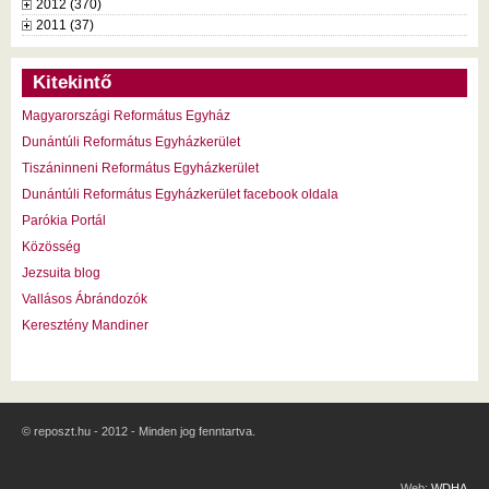
2012 (370)
2011 (37)
Kitekintő
Magyarországi Református Egyház
Dunántúli Református Egyházkerület
Tiszáninneni Református Egyházkerület
Dunántúli Református Egyházkerület facebook oldala
Parókia Portál
Közösség
Jezsuita blog
Vallásos Ábrándozók
Keresztény Mandiner
© reposzt.hu - 2012 - Minden jog fenntartva.
Web:
WDHA