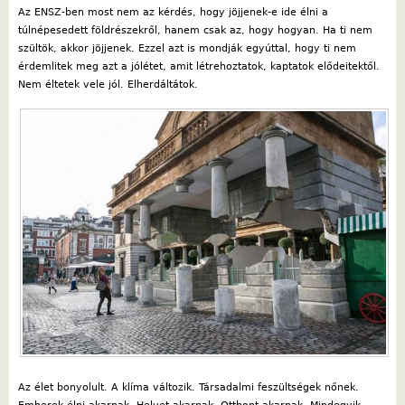
Az ENSZ-ben most nem az kérdés, hogy jöjjenek-e ide élni a
túlnépesedett földrészekről, hanem csak az, hogy hogyan. Ha ti nem
szültök, akkor jöjjenek. Ezzel azt is mondják egyúttal, hogy ti nem
érdemlitek meg azt a jólétet, amit létrehoztatok, kaptatok elődeitektől.
Nem éltetek vele jól. Elherdáltátok.
Az élet bonyolult. A klíma változik. Társadalmi feszültségek nőnek.