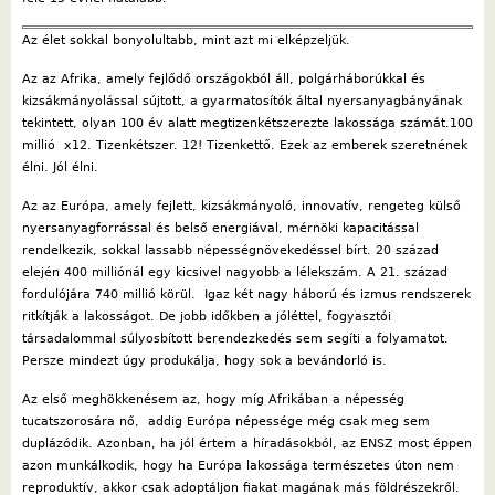
Az élet sokkal bonyolultabb, mint azt mi elképzeljük.
Az az Afrika, amely fejlődő országokból áll, polgárháborúkkal és
kizsákmányolással sújtott, a gyarmatosítók által nyersanyagbányának
tekintett, olyan 100 év alatt megtizenkétszerezte lakossága számát.100
millió x12. Tizenkétszer. 12! Tizenkettő. Ezek az emberek szeretnének
élni. Jól élni.
Az az Európa, amely fejlett, kizsákmányoló, innovatív, rengeteg külső
nyersanyagforrással és belső energiával, mérnöki kapacitással
rendelkezik, sokkal lassabb népességnövekedéssel bírt. 20 század
elején 400 milliónál egy kicsivel nagyobb a lélekszám. A 21. század
fordulójára 740 millió körül. Igaz két nagy háború és izmus rendszerek
ritkítják a lakosságot. De jobb időkben a jóléttel, fogyasztói
társadalommal súlyosbított berendezkedés sem segíti a folyamatot.
Persze mindezt úgy produkálja, hogy sok a bevándorló is.
Az első meghökkenésem az, hogy míg Afrikában a népesség
tucatszorosára nő,
addig Európa népessége még csak meg sem
duplázódik. Azonban, ha jól értem a híradásokból, az ENSZ most éppen
azon munkálkodik, hogy ha Európa lakossága természetes úton nem
reproduktív, akkor csak adoptáljon fiakat magának más földrészekről.