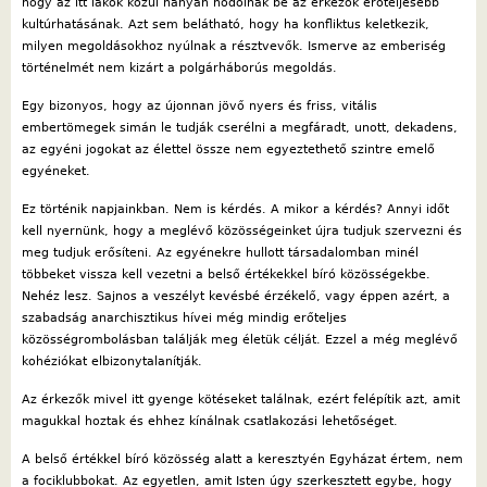
hogy az itt lakók közül hányan hódolnak be az érkezők erőteljesebb
kultúrhatásának. Azt sem belátható, hogy ha konfliktus keletkezik,
milyen megoldásokhoz nyúlnak a résztvevők. Ismerve az emberiség
történelmét nem kizárt a polgárháborús megoldás.
Egy bizonyos, hogy az újonnan jövő nyers és friss, vitális
embertömegek simán le tudják cserélni a megfáradt, unott, dekadens,
az egyéni jogokat az élettel össze nem egyeztethető szintre emelő
egyéneket.
Ez történik napjainkban. Nem is kérdés. A mikor a kérdés? Annyi időt
kell nyernünk, hogy a meglévő közösségeinket újra tudjuk szervezni és
meg tudjuk erősíteni. Az egyénekre hullott társadalomban minél
többeket vissza kell vezetni a belső értékekkel bíró közösségekbe.
Nehéz lesz. Sajnos a veszélyt kevésbé érzékelő, vagy éppen azért, a
szabadság anarchisztikus hívei még mindig erőteljes
közösségrombolásban találják meg életük célját. Ezzel a még meglévő
kohéziókat elbizonytalanítják.
Az érkezők mivel itt gyenge kötéseket találnak, ezért felépítik azt, amit
magukkal hoztak és ehhez kínálnak csatlakozási lehetőséget.
A belső értékkel bíró közösség alatt a keresztyén Egyházat értem, nem
a fociklubbokat. Az egyetlen, amit Isten úgy szerkesztett egybe, hogy