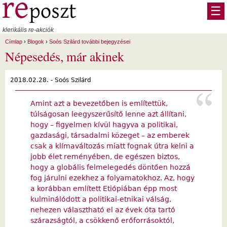
Ugrás a tartalomra
☰
klerikális re-akciók
Címlap
›
Blogok
›
Soós Szilárd további bejegyzései
Népesedés, már akinek
2018.02.28. -
Soós Szilárd
Amint azt a bevezetőben is említettük,
túlságosan leegyszerűsítő lenne azt állítani,
hogy – figyelmen kívül hagyva a politikai,
gazdasági, társadalmi közeget – az emberek
csak a klímaváltozás miatt fognak útra kelni a
jobb élet reményében, de egészen biztos,
hogy a globális felmelegedés döntően hozzá
fog járulni ezekhez a folyamatokhoz. Az, hogy
a korábban említett Etiópiában épp most
kulminálódott a politikai-etnikai válság,
nehezen választható el az évek óta tartó
szárazságtól, a csökkenő erőforrásoktól,