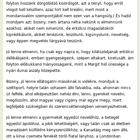
folyton hozzánk dörgölődző kisördögöt, azt a tényt, hogy erről
vlogot kell készíteni, azaz hírt kell kreálni, mert most a
mondanivalóm szempontjából nem ezen van a hangsúly.) És hadd
mondjam azt: bizony, nem ártana néha nekünk is elmennünk
azokhoz, akiket nem ismerünk, de erkölcsi magaslatokról
kiprédikálunk, akiket lenézünk, leszólunk, kigúnyolunk, nevetség,
vagy éppen megvetés tárgyává teszünk.
Jó lenne elmenni, ha csak egy napra is, hogy kilátszódjanak erkölcsi
délibábjaink, emberi gyengeségeink, szépen eltakart, kiretusált, ám
folyton előbukkanó hiányosságaink, mint a Margit híd üressége a
nyári dunai aszály közepette.
Bizony, jó lenne ellátogatni másoknak is vidékre, mondjuk a
széttiport, helyre talán sohasem álló falvakba, oda, ahonnan nincs
út felfelé, ahol elképesztően nehéz élni, lenni, gyereket nevelni,
megőszülni, ahol magyar vagy cigány már egyre megy, mert
legfeljebb szükségben és szerencsétlenségben versenyezhetnek.
Jó lenne elmenni a gyermekét egyedül nevelőhöz, a betegét
egyedül ápolóhoz, a jobb lehetőségért, vagy talán csak az életben
maradásért külföldre kényszerülőkhöz, a Kanadáig meg sem álló,
ott a kínai csemete fenekét törlő fiatal lányhoz, a Londonban