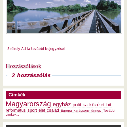
Székely Attila további bejegyzései
Hozzászólások
Megjelenítés
2 hozzászólás
Cimkék
Magyarország
egyház
politika
közélet
hit
református
sport
élet
család
Európa
karácsony
ünnep
További
cimkék...