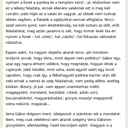
nyírtam a füvet a parókia és a templom körül – jó, elsősorban nem
ez a lelkész feladata, ennek ellenére valakinek ezt is meg kell
csinálni. Jobb híján ez a valaki én vagyok, az idősek nem tudnak
ebben segíteni, a fiatalok a sajátjukkal vannak elfoglalva. Nincs
ezzel semmi gond, nem lehetetlenség, be kell osztani az időt, erőt,
feladatokat, meg aztán javamra is vált, hogy immár évek óta én
nyírom a füvet – hol „tolós”, hol „ráülős”, hol fűkaszás változatot
választva.
Éppen ezért, ha nagyon objektív akarok lenni, azt mondom:
örüljünk annak, hogy Vona „most éppen nem politikus” Gábor egy,
azaz egy napra elment vidékre, hogy megnézze, hogyan élnek a
cigányok. Jobb később, mint soha, ezzel együtt azért egy kicsit
sajnálom, hogy csak így, a félbehagyott politikai karrier után állt
neki ennek a nemes és szép feladatnak, nem pedig előtte, esetleg
közben. Bizony, jó pár, nem éppen úriemberhez méltó
megjegyzést, mondatot, beszólást, cikket, aztán sűrű
bocsánatkérést, magyarázkodást, gúnyos mosolyt megspórolt
volna nekünk, magának…
Vona Gábor dolgozni ment, ízlelgessük a szánkban ezt a mondatot.
Nem, még csak véletlenül sem akarok szegény Vona Gáboron
gúnyolódni, ellenkezőleg: hadd becsüljem ezért. (Hagyjuk is a