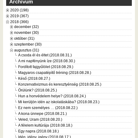
Archivum
2020 (198)
2019 (367)
2018 (366)
december (32)
november (30)
október (31)
szeptember (30)
augusztus (31)
A csoda él és éltet (2018.08.31.)
A mi napfényünk íze (2018.08.30.)
Fordított fajgyűlölet (2018.08.29.)
Magyaros csapatépítő tréning (2018.08.28.)
Késő (2018.08.27.)
Konzervativizmus és keresztyénség (2018.08.25.)
Örülünk? (2018.08.25.)
Hun a honvédelem helye? (2018.08.24.)
Mi kerüljön idén az iskolatáskába? (2018.08.23.)
Ez nem személyes … (2018.08.22.)
A kona ünnepe (2018.08.21.)
Veled, Uram (2018.08.20.)
A félelem kultúrája (2018.08.18.)
Egy napra (2018.08.18.)
Idén, idény, igény (2018.08.17.)