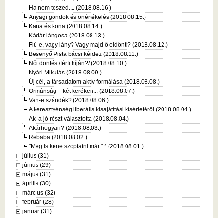
Ha nem teszed.... (2018.08.16.)
Anyagi gondok és önértékelés (2018.08.15.)
Kana és kona (2018.08.14.)
Kádár lángosa (2018.08.13.)
Fiú-e, vagy lány? Vagy majd ő eldönti? (2018.08.12.)
Besenyő Pista bácsi kérdez (2018.08.11.)
Női döntés /férfi híján?/ (2018.08.10.)
Nyári Mikulás (2018.08.09.)
Új cél, a társadalom aktív formálása (2018.08.08.)
Ormánság – két keréken... (2018.08.07.)
Van-e szándék? (2018.08.06.)
A keresztyénség liberális kisajátítási kísérletéről (2018.08.04.)
Aki a jó részt választotta (2018.08.04.)
Akárhogyan? (2018.08.03.)
Rebaba (2018.08.02.)
"Meg is kéne szoptatni már." * (2018.08.01.)
július (31)
június (29)
május (31)
április (30)
március (32)
február (28)
január (31)