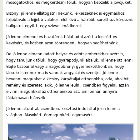
mosogatókhoz, és megkérdezni tőlük, hogyan képzelik a jövőjüket.
Bizony, jó lenne ellátogatni nekünk, lelkészeknek is egymáshoz,
feljebbvaló a lejjebb valóhoz, elől lévő a hátrébb sorolthoz, kérdezni,
hallgatni, együtt, egy szívvel imádkozni.
Jó lenne elmenni és hazatérni, hálát adni azért a kicsiért és
kevésért, és közben azon töprengeni, hogyan segíthetnénk.
De jó lenne elmenni adott helyre és adott emberekhez azért is,
hogy tanuljunk tőlük, hogy gyarapodjunk általuk. Jó lenne ott lenni
Böjte Csabánál vagy a nagydobronyi gyermekotthonban, hogy
lássuk: Istennek ma is vannak angyalai és szentjei. Jó lenne
bevenni magunkat a kicsiny kárpátaljai otthonokba, oda, ahol hit,
remény és szeretet lakik, jó lenne leülni, csendben figyelni, aztán
elvinni magunkkal az otthonainkba azt, ami onnan annyira
fájdalmasan hiányzik.
Jó lenne alázattal, csendben, krisztusi indulattal jelen lenni a
világban. Másokért, önmagunkért, egymásért.