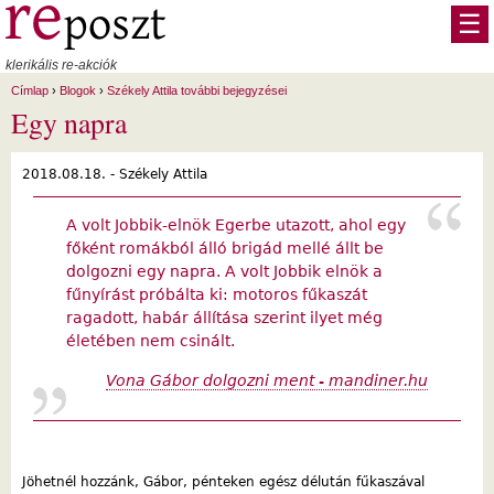
Ugrás a tartalomra
☰
klerikális re-akciók
Címlap
›
Blogok
›
Székely Attila további bejegyzései
Egy napra
2018.08.18. -
Székely Attila
A volt Jobbik-elnök Egerbe utazott, ahol egy
főként romákból álló brigád mellé állt be
dolgozni egy napra. A volt Jobbik elnök a
fűnyírást próbálta ki: motoros fűkaszát
ragadott, habár állítása szerint ilyet még
életében nem csinált.
Vona Gábor dolgozni ment - mandiner.hu
Jöhetnél hozzánk, Gábor, pénteken egész délután fűkaszával