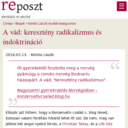
Ugrás a tartalomra
☰
klerikális re-akciók
Címlap
›
Blogok
›
Köntös László további bejegyzései
A vád: keresztény radikalizmus és
indoktrináció
2016.03.13. -
Köntös László
Öt gyerekektől fosztotta meg a norvég
gyámügy a román-norvég Bodnariu
házaspárt. A vád: "keresztény radikalizmus".
Nagyüzemi gyerekrablás Norvégiában -
konzervativcsalad.blog.hu
Először azt hittem, hogy a Konzervatív család c. blog téved,
biztosan valami fordítási hibáról lehet itt szó. De nem, meg van
jelölve két angol nyelvű forrás, a
Christian Today
, és a
Life Site