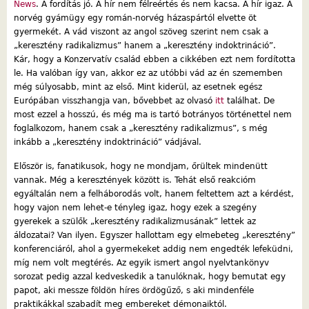
News
. A fordítás jó. A hír nem félreértés és nem kacsa. A hír igaz. A
norvég gyámügy egy román-norvég házaspártól elvette öt
gyermekét. A vád viszont az angol szöveg szerint nem csak a
„keresztény radikalizmus” hanem a „keresztény indoktrináció”.
Kár, hogy a Konzervatív család ebben a cikkében ezt nem fordította
le. Ha valóban így van, akkor ez az utóbbi vád az én szememben
még súlyosabb, mint az első. Mint kiderül, az esetnek egész
Európában visszhangja van, bővebbet az olvasó
itt
találhat. De
most ezzel a hosszú, és még ma is tartó botrányos történettel nem
foglalkozom, hanem csak a „keresztény radikalizmus”, s még
inkább a „keresztény indoktrináció” vádjával.
Először is, fanatikusok, hogy ne mondjam, őrültek mindenütt
vannak. Még a keresztények között is. Tehát első reakcióm
egyáltalán nem a felháborodás volt, hanem feltettem azt a kérdést,
hogy vajon nem lehet-e tényleg igaz, hogy ezek a szegény
gyerekek a szülők „keresztény radikalizmusának” lettek az
áldozatai? Van ilyen. Egyszer hallottam egy elmebeteg „keresztény”
konferenciáról, ahol a gyermekeket addig nem engedték lefeküdni,
míg nem volt megtérés. Az egyik ismert angol nyelvtankönyv
sorozat pedig azzal kedveskedik a tanulóknak, hogy bemutat egy
papot, aki messze földön híres ördögűző, s aki mindenféle
praktikákkal szabadít meg embereket démonaiktól.