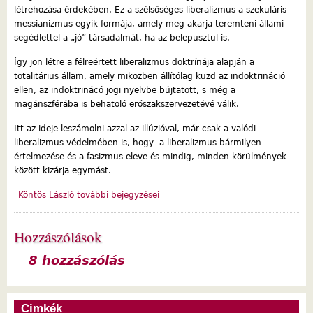
létrehozása érdekében. Ez a szélsőséges liberalizmus a szekuláris
messianizmus egyik formája, amely meg akarja teremteni állami
segédlettel a „jó” társadalmát, ha az belepusztul is.
Így jön létre a félreértett liberalizmus doktrínája alapján a
totalitárius állam, amely miközben állítólag küzd az indoktrináció
ellen, az indoktrinácó jogi nyelvbe bújtatott, s még a
magánszférába is behatoló erőszakszervezetévé válik.
Itt az ideje leszámolni azzal az illúzióval, már csak a valódi
liberalizmus védelmében is, hogy a liberalizmus bármilyen
értelmezése és a fasizmus eleve és mindig, minden körülmények
között kizárja egymást.
Köntös László további bejegyzései
Hozzászólások
Megjelenítés
8 hozzászólás
Cimkék