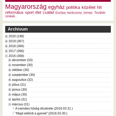
Magyarország
egyház
politika
közélet
hit
református
sport
élet
család
Európa
karácsony
ünnep
További
cimkék...
Archivum
2020 (198)
2019 (367)
2018 (366)
2017 (366)
2016 (368)
december (33)
november (30)
október (30)
szeptember (30)
augusztus (32)
július (31)
június (30)
május (30)
április (31)
március (31)
A csendes hűség dícsérete (2016.03.31.)
"Majd eldönti a gyerek" (2016.03.30.)