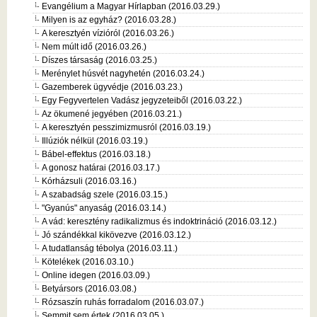
Evangélium a Magyar Hírlapban (2016.03.29.)
Milyen is az egyház? (2016.03.28.)
A keresztyén vízióról (2016.03.26.)
Nem múlt idő (2016.03.26.)
Díszes társaság (2016.03.25.)
Merénylet húsvét nagyhetén (2016.03.24.)
Gazemberek ügyvédje (2016.03.23.)
Egy Fegyvertelen Vadász jegyzeteiből (2016.03.22.)
Az ökumené jegyében (2016.03.21.)
A keresztyén pesszimizmusról (2016.03.19.)
Illúziók nélkül (2016.03.19.)
Bábel-effektus (2016.03.18.)
A gonosz határai (2016.03.17.)
Kórházsuli (2016.03.16.)
A szabadság szele (2016.03.15.)
"Gyanús" anyaság (2016.03.14.)
A vád: keresztény radikalizmus és indoktrináció (2016.03.12.)
Jó szándékkal kikövezve (2016.03.12.)
A tudatlanság tébolya (2016.03.11.)
Kötelékek (2016.03.10.)
Online idegen (2016.03.09.)
Betyársors (2016.03.08.)
Rózsaszín ruhás forradalom (2016.03.07.)
Semmit sem értek (2016.03.05.)