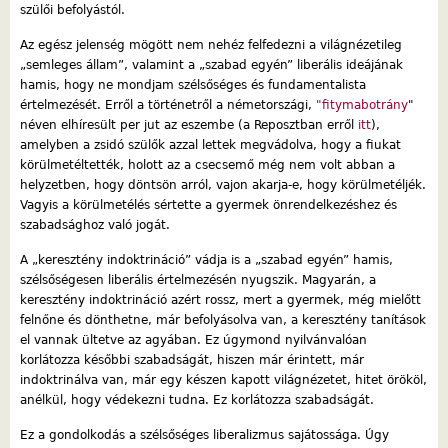
szülői befolyástól.
Az egész jelenség mögött nem nehéz felfedezni a világnézetileg
„semleges állam”, valamint a „szabad egyén” liberális ideájának
hamis, hogy ne mondjam szélsőséges és fundamentalista
értelmezését. Erről a történetről a németországi,
"fitymabotrány
"
néven elhíresült per jut az eszembe (a Reposztban erről
itt
),
amelyben a zsidó szülők azzal lettek megvádolva, hogy a fiukat
körülmetéltették, holott az a csecsemő még nem volt abban a
helyzetben, hogy döntsön arról, vajon akarja-e, hogy körülmetéljék.
Vagyis a körülmetélés sértette a gyermek önrendelkezéshez és
szabadsághoz való jogát.
A „keresztény indoktrináció” vádja is a „szabad egyén” hamis,
szélsőségesen liberális értelmezésén nyugszik. Magyarán, a
keresztény indoktrináció azért rossz, mert a gyermek, még mielőtt
felnőne és dönthetne, már befolyásolva van, a keresztény tanítások
el vannak ültetve az agyában. Ez úgymond nyilvánvalóan
korlátozza későbbi szabadságát, hiszen már érintett, már
indoktrinálva van, már egy készen kapott világnézetet, hitet örököl,
anélkül, hogy védekezni tudna. Ez korlátozza szabadságát.
Ez a gondolkodás a szélsőséges liberalizmus sajátossága. Úgy