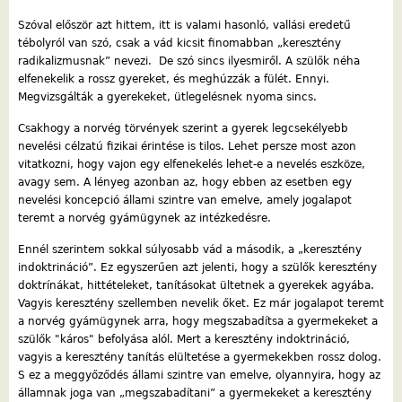
Szóval először azt hittem, itt is valami hasonló, vallási eredetű
tébolyról van szó, csak a vád kicsit finomabban „keresztény
radikalizmusnak” nevezi. De szó sincs ilyesmiről. A szülők néha
elfenekelik a rossz gyereket, és meghúzzák a fülét. Ennyi.
Megvizsgálták a gyerekeket, ütlegelésnek nyoma sincs.
Csakhogy a norvég törvények szerint a gyerek legcsekélyebb
nevelési célzatú fizikai érintése is tilos. Lehet persze most azon
vitatkozni, hogy vajon egy elfenekelés lehet-e a nevelés eszköze,
avagy sem. A lényeg azonban az, hogy ebben az esetben egy
nevelési koncepció állami szintre van emelve, amely jogalapot
teremt a norvég gyámügynek az intézkedésre.
Ennél szerintem sokkal súlyosabb vád a második, a „keresztény
indoktrináció”. Ez egyszerűen azt jelenti, hogy a szülők keresztény
doktrínákat, hittételeket, tanításokat ültetnek a gyerekek agyába.
Vagyis keresztény szellemben nevelik őket. Ez már jogalapot teremt
a norvég gyámügynek arra, hogy megszabadítsa a gyermekeket a
szülők "káros" befolyása alól. Mert a keresztény indoktrináció,
vagyis a keresztény tanítás elültetése a gyermekekben rossz dolog.
S ez a meggyőződés állami szintre van emelve, olyannyira, hogy az
államnak joga van „megszabadítani” a gyermekeket a keresztény