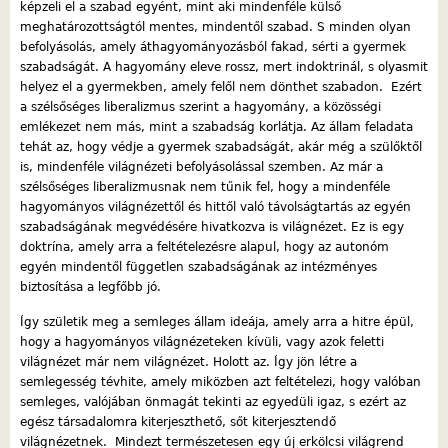
képzeli el a szabad egyént, mint aki mindenféle külső
meghatározottságtól mentes, mindentől szabad. S minden olyan
befolyásolás, amely áthagyományozásból fakad, sérti a gyermek
szabadságát. A hagyomány eleve rossz, mert indoktrinál, s olyasmit
helyez el a gyermekben, amely felől nem dönthet szabadon. Ezért
a szélsőséges liberalizmus szerint a hagyomány, a közösségi
emlékezet nem más, mint a szabadság korlátja. Az állam feladata
tehát az, hogy védje a gyermek szabadságát, akár még a szülőktől
is, mindenféle világnézeti befolyásolással szemben. Az már a
szélsőséges liberalizmusnak nem tűnik fel, hogy a mindenféle
hagyományos világnézettől és hittől való távolságtartás az egyén
szabadságának megvédésére hivatkozva is világnézet. Ez is egy
doktrína, amely arra a feltételezésre alapul, hogy az autonóm
egyén mindentől független szabadságának az intézményes
biztosítása a legfőbb jó.
Így születik meg a semleges állam ideája, amely arra a hitre épül,
hogy a hagyományos világnézeteken kívüli, vagy azok feletti
világnézet már nem világnézet. Holott az. Így jön létre a
semlegesség tévhite, amely miközben azt feltételezi, hogy valóban
semleges, valójában önmagát tekinti az egyedüli igaz, s ezért az
egész társadalomra kiterjeszthető, sőt kiterjesztendő
világnézetnek. Mindezt természetesen egy új erkölcsi világrend