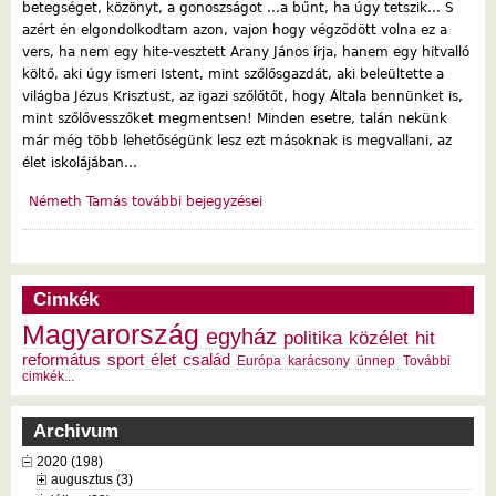
betegséget, közönyt, a gonoszságot ...a bűnt, ha úgy tetszik... S
azért én elgondolkodtam azon, vajon hogy végződött volna ez a
vers, ha nem egy hite-vesztett Arany János írja, hanem egy hitvalló
költő, aki úgy ismeri Istent, mint szőlősgazdát, aki beleültette a
világba Jézus Krisztust, az igazi szőlőtőt, hogy Általa bennünket is,
mint szőlővesszőket megmentsen! Minden esetre, talán nekünk
már még több lehetőségünk lesz ezt másoknak is megvallani, az
élet iskolájában...
Németh Tamás további bejegyzései
Cimkék
Magyarország
egyház
politika
közélet
hit
református
sport
élet
család
Európa
karácsony
ünnep
További
cimkék...
Archivum
2020 (198)
augusztus (3)