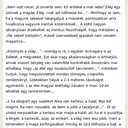
„Nem volt rokon, jó ismerős sem; Kit érdekel a más sebe? Elég egy
szívnek a magáé, Elég, csak azt köthesse be...”
- Minthogy az sem,
ha a magunk sebeivel takargatjuk a másokét, pontosabban arra
hivatkozva vagyunk irántuk közömbösek... A költő nagyon
látványosan érzékelteti az íronikus feszültséget, hogy miközben a
„fák sebeit kötözöm”, mások szenvedéseit igazából nem veszem
magamra...
„Közönyös a világ...”
- mondja ki rá, s egyben önmagára is az
ítéletet, a megvetést. Ezt akár nagy általánosságban is érthetjük,
annak viszont tényleg van valamiféle konkrétabb disszonáns mai
áthallása, hogy
„az élet egy összezsúfolt táncterem...”
, miközben
tudjuk, hogy megszüntettek minden tömeges, csoportos
rendezvényt, üzletekben tatjuk a 2-3 méteres távolságot
egymástól, s az idei magyar érettségi írásakor is max. 10-en
lehettek egy tanteremben...
„S ha elsöpört egy ivadékot Ama vén kertész, a halál, Más kél
megint, ha nem rosszabb, de Nem is jobb a tavalyinál...”
- itt az
utolsó versszakban a kertész már maga a halál, aki ha el is pusztítja
a férget, a kártevőt, azaz, az embert, a világ nem lesz jobb, mert a
történelem a maga körforgásában mindig és újra előhozza a bajt, a