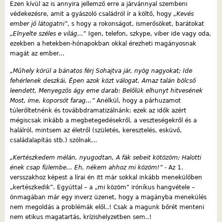
Ezen kívül az is annyira jellemző erre a járvánnyal szembeni
védekezésre, amit a gyászoló családról ír a költő, hogy
„Kevés
ember jő látogatni”
, s hogy a rokonságot, ismerősöket, barátokat
„Elnyelte széles e világ...
” Igen, telefon, szkype, viber ide vagy oda,
ezekben a hetekben-hónapokban okkal érezheti magányosnak
magát az ember...
„Műhely körül a bánatos férj Sohajtva jár, nyög nagyokat; Ide
fehérlenek deszkái, Épen azok közt válogat. Amaz talán bölcső
leendett, Menyegzős ágy eme darab: Belőlük elhunyt hitvesének
Most, íme, koporsót farag...”
Anélkül, hogy a párhuzamot
túlerőltetnénk és továbbdramatizálnánk: ezek az idők azért
mégiscsak inkább a megbetegedésekről, a veszteségekről és a
halálról, mintsem az életről (születés, keresztelés, esküvő,
családalapítás stb.) szólnak...
„Kertészkedem mélán, nyugodtan, A fák sebeit kötözöm; Halotti
ének csap fülembe... Eh, nékem ahhoz mi közöm!”
- Az 1.
versszakhoz képest a lírai én itt már sokkal inkább menekülőben
„kertészkedik”. Egyúttal – a „mi közöm” iróníkus hangvétele –
önmagában már egy inverz üzenet, hogy a magányba menekülés
nem megoldás a problémák elől..! Csak a magunk bőrét menteni
nem etikus magatartás, krízishelyzetben sem..!