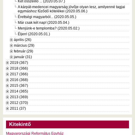
Két összeillő ... (2020.05.07.)
A kárpát-medencei magyarság jövője olyan lesz, amilyenné tagjai
egymáshoz fűződő kötelékei (2020.05.06.)
Érettségi magyarból... (2020.05.05.)
Már csak két nap! (2020.05.04.)
Menjünk-e templomba? (2020.05.02.)
Éljen! (2020.05.01.)
április (26)
március (29)
február (29)
január (31)
2019 (367)
2018 (366)
2017 (366)
2016 (368)
2015 (367)
2014 (365)
2013 (369)
2012 (370)
2011 (37)
Kitekintő
Magyarországi Református Egyház