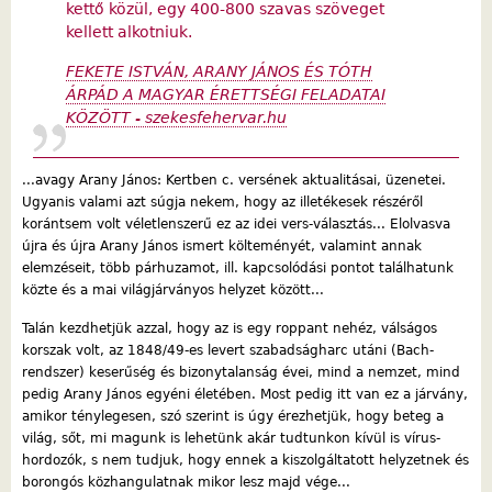
kettő közül, egy 400-800 szavas szöveget
kellett alkotniuk.
FEKETE ISTVÁN, ARANY JÁNOS ÉS TÓTH
ÁRPÁD A MAGYAR ÉRETTSÉGI FELADATAI
KÖZÖTT - szekesfehervar.hu
...avagy Arany János: Kertben c. versének aktualitásai, üzenetei.
Ugyanis valami azt súgja nekem, hogy az illetékesek részéről
korántsem volt véletlenszerű ez az idei vers-választás... Elolvasva
újra és újra Arany János ismert költeményét, valamint annak
elemzéseit, több párhuzamot, ill. kapcsolódási pontot találhatunk
közte és a mai világjárványos helyzet között...
Talán kezdhetjük azzal, hogy az is egy roppant nehéz, válságos
korszak volt, az 1848/49-es levert szabadságharc utáni (Bach-
rendszer) keserűség és bizonytalanság évei, mind a nemzet, mind
pedig Arany János egyéni életében. Most pedig itt van ez a járvány,
amikor ténylegesen, szó szerint is úgy érezhetjük, hogy beteg a
világ, sőt, mi magunk is lehetünk akár tudtunkon kívül is vírus-
hordozók, s nem tudjuk, hogy ennek a kiszolgáltatott helyzetnek és
borongós közhangulatnak mikor lesz majd vége...