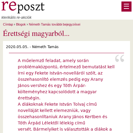
Ugrás a tartalomra
☰
klerikális re-akciók
Címlap
›
Blogok
›
Németh Tamás további bejegyzései
Érettségi magyarból...
2020.05.05. -
Németh Tamás
A műelemző feladat, amely során
problémaközpontú, értelmező bemutatást kell
írni egy Fekete István-novelláról szólt, az
összehasonlító elemzés pedig egy Arany
János-vershez és egy Tóth Árpár-
költeményhez kapcsolódott a magyar
érettségin.
A diákoknak Fekete István Tolvaj című
novelláját kellett elemezniük, vagy
összehasonlítaniuk Arany János Kertben és
Tóth Árpád Lélektől lélekig című
versét. Bármelyiket is választották a diákok a