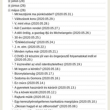
július (28)
június (26)
május (26)
Mit kezdjünk ma pünkösddel? (2020.05.31.)
Változások kora (2020.05.29.)
V, mint vírus (2020.05.28.)
Két Cavinton rendel (2020.05.27.)
A déli ördög, a gazdag ifjú és Michelangelo (2020.05.26.)
30 év (2020.05.25.)
"Értékközösség" (2020.05.24.)
J. m. elm. (2020.05.22.)
Minden nyitva már (2020.05.21.)
COVID-19 köszöni jól van és öngerjesztő folyamatokat indít el
(2020.05.20.)
7 észrevétel az első istentisztelethez (2020.05.19.)
Mi legyen a kérdés? (2020.05.18.)
Bizonytalanság (2020.05.17.)
Sodoma és Gomora (2020.05.16.)
Ez csúcs (2020.05.14.)
A gyerekek hasznáról és káráról (2020.05.13.)
Fa a kövek között (2020.05.12.)
Rajtunk múlik (2020.05.11.)
Egy keresztyénségellenes karikatúra margójára (2020.05.10.)
„Okosan hagyd el az otthonodat!” (2020.05.08.)