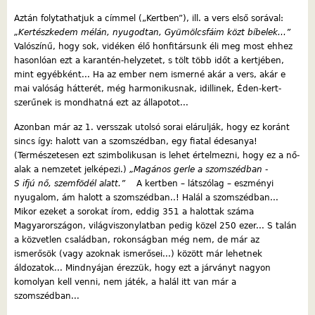
Aztán folytathatjuk a címmel („Kertben”), ill. a vers első sorával:
„Kertészkedem mélán, nyugodtan, Gyümölcsfáim közt bíbelek...”
Valószínű, hogy sok, vidéken élő honfitársunk éli meg most ehhez
hasonlóan ezt a karantén-helyzetet, s tölt több időt a kertjében,
mint egyébként... Ha az ember nem ismerné akár a vers, akár e
mai valóság hátterét, még harmonikusnak, idillinek, Éden-kert-
szerűnek is mondhatná ezt az állapotot...
Azonban már az 1. versszak utolsó sorai elárulják, hogy ez koránt
sincs így: halott van a szomszédban, egy fiatal édesanya!
(Természetesen ezt szimbolikusan is lehet értelmezni, hogy ez a nő-
alak a nemzetet jelképezi.)
„Magános gerle a szomszédban -
S ifjú nő, szemfödél alatt.”
A kertben – látszólag – eszményi
nyugalom, ám halott a szomszédban..! Halál a szomszédban...
Mikor ezeket a sorokat írom, eddig 351 a halottak száma
Magyarországon, világviszonylatban pedig közel 250 ezer... S talán
a közvetlen családban, rokonságban még nem, de már az
ismerősök (vagy azoknak ismerősei...) között már lehetnek
áldozatok... Mindnyájan érezzük, hogy ezt a járványt nagyon
komolyan kell venni, nem játék, a halál itt van már a
szomszédban...