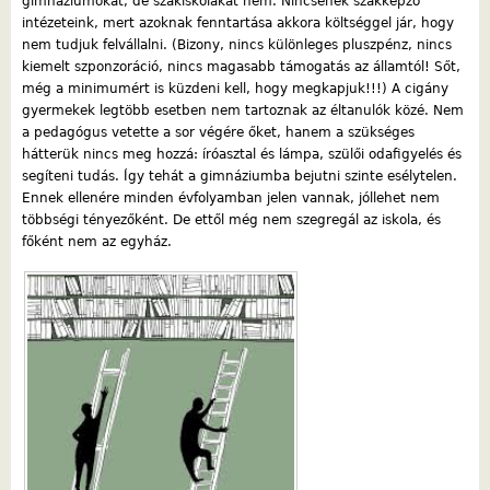
gimnáziumokat, de szakiskolákat nem. Nincsenek szakképző
intézeteink, mert azoknak fenntartása akkora költséggel jár, hogy
nem tudjuk felvállalni. (Bizony, nincs különleges pluszpénz, nincs
kiemelt szponzoráció, nincs magasabb támogatás az államtól! Sőt,
még a minimumért is küzdeni kell, hogy megkapjuk!!!) A cigány
gyermekek legtöbb esetben nem tartoznak az éltanulók közé. Nem
a pedagógus vetette a sor végére őket, hanem a szükséges
hátterük nincs meg hozzá: íróasztal és lámpa, szülői odafigyelés és
segíteni tudás. Így tehát a gimnáziumba bejutni szinte esélytelen.
Ennek ellenére minden évfolyamban jelen vannak, jóllehet nem
többségi tényezőként. De ettől még nem szegregál az iskola, és
főként nem az egyház.