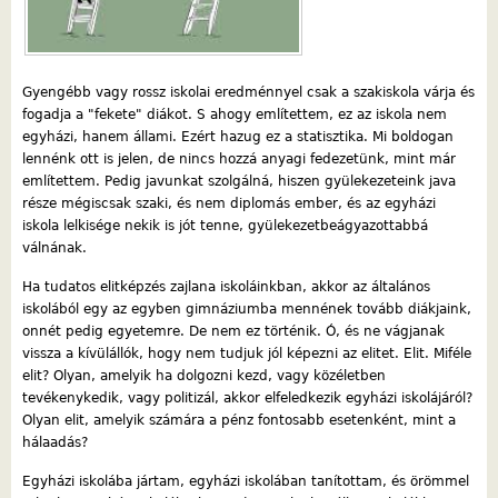
Gyengébb vagy rossz iskolai eredménnyel csak a szakiskola várja és
fogadja a "fekete" diákot. S ahogy említettem, ez az iskola nem
egyházi, hanem állami. Ezért hazug ez a statisztika. Mi boldogan
lennénk ott is jelen, de nincs hozzá anyagi fedezetünk, mint már
említettem. Pedig javunkat szolgálná, hiszen gyülekezeteink java
része mégiscsak szaki, és nem diplomás ember, és az egyházi
iskola lelkisége nekik is jót tenne, gyülekezetbeágyazottabbá
válnának.
Ha tudatos elitképzés zajlana iskoláinkban, akkor az általános
iskolából egy az egyben gimnáziumba mennének tovább diákjaink,
onnét pedig egyetemre. De nem ez történik. Ó, és ne vágjanak
vissza a kívülállók, hogy nem tudjuk jól képezni az elitet. Elit. Miféle
elit? Olyan, amelyik ha dolgozni kezd, vagy közéletben
tevékenykedik, vagy politizál, akkor elfeledkezik egyházi iskolájáról?
Olyan elit, amelyik számára a pénz fontosabb esetenként, mint a
hálaadás?
Egyházi iskolába jártam, egyházi iskolában tanítottam, és örömmel