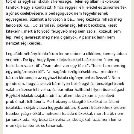
tölt el az egyházi iskolák sikeressége. Jelenleg állami iskolákban
tanítok. Nagy a kontraszt. Nincs reggeli lelki eledel és zsinórmérték
a jónak cselekvésére, a pedagógusok nem fegyelmeznek
egységesen. Szállhat a folyosón a ba... meg kezdetű rohadj meg
láncolatú ku... ..ci záródású jókívánság, lehet beöklözni, kezet
kitekerni, mert a folyosói felügyelő meg sem szólal, közéjük sem
lép. Pedig javarészt még nem cigányok. Alpárinak lenni nem
nemzetiségi kérdés.
Legalább néhány konkrétum lenne ebben a cikkben, komolyabban
venném. De így, hogy ilyen kifejezésekkel találkozom: "nemrég
hallottam valakitől", "van, ahol van egy füzet", "hallottam nemrég
egy polgármestertől", "a magánbeszélgetésekben... mindenki
bátran kimondja: az egyházi iskola cigánymentes övezet". Nem
gondolom, hogy a szerző bármilyen belső egyházi beszélgetésnek
valaha részese lett volna, és bármikor hallhatott ilyen összesúgást.
Egyházi iskolák szájába adni az állami iskolákban is jelenlévő
problémát, felháborít. Mert bizony a kisegítő iskolákat az állami
iskolákban sírják vissza leggyakrabban. S azért küszködnek érdemi
hatékonyság nélkül a nehezen haladó diákokkal, mert ha ők nem
járnának oda, rég bezárták volna az iskolájukat, azaz nem lenne
munkája tanítónak és tanárnak.