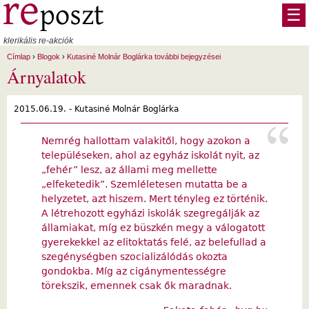
Ugrás a tartalomra
☰
klerikális re-akciók
Címlap
›
Blogok
›
Kutasiné Molnár Boglárka további bejegyzései
Árnyalatok
2015.06.19. -
Kutasiné Molnár Boglárka
Nemrég hallottam valakitől, hogy azokon a
településeken, ahol az egyház iskolát nyit, az
„fehér” lesz, az állami meg mellette
„elfeketedik”. Szemléletesen mutatta be a
helyzetet, azt hiszem. Mert tényleg ez történik.
A létrehozott egyházi iskolák szegregálják az
államiakat, míg ez büszkén megy a válogatott
gyerekekkel az elitoktatás felé, az belefullad a
szegénységben szocializálódás okozta
gondokba. Míg az cigánymentességre
törekszik, emennek csak ők maradnak.