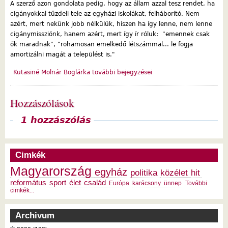
A szerző azon gondolata pedig, hogy az állam azzal tesz rendet, ha
cigányokkal tűzdeli tele az egyházi iskolákat, felháborító. Nem
azért, mert nekünk jobb nélkülük, hiszen ha így lenne, nem lenne
cigánymissziónk, hanem azért, mert így ír róluk: "emennek csak
ők maradnak", "rohamosan emelkedő létszámmal... le fogja
amortizálni magát a települést is."
Kutasiné Molnár Boglárka további bejegyzései
Hozzászólások
Megjelenítés
1 hozzászólás
Cimkék
Magyarország
egyház
politika
közélet
hit
református
sport
élet
család
Európa
karácsony
ünnep
További
cimkék...
Archivum