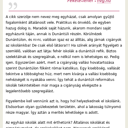
Fekete-fehér -
hvg.hu
A cikk szerzője nem nevez meg egyházat, csak amolyan gyűjtő
fogalomként általánosít vele. Praktikus és önvédő, de egyben
hazug dolog is. Maradok saját házunk, akarom mondani saját
egyházunk táján, annak is Dunántúli részén. Körülnézek
Dunántúlon, és ni-ni, valóban igaz ez az állítás, alig járnak cigányok
az iskoláinkba! De csak első látásra!!! Ha színek arányát figyelgeti a
szemlélő, valóban azt látja: fehér iskolák a dunántúli refik. Biztos
szelektálnak és szegregálnak, e nélkül nem is lehetséges ez. Pedig
igen. Egyszerűen azért, mert a cigányság vallási hovatartozása
szerint Dunántúlon főként római katolikus. Egy kisebbség, vallását
tekintve a többséghez húz, mert nem kívánja a vallási kisebbség
nehézségét is nyakába venni. Így tehát a dunántúli református
iskolák tekintetében már maga a cigányság elvégezte a
legjelentősebb szegregálást.
Figyelembe kell vennünk azt is, hogy hol helyezkednek el iskoláink.
Elsősorban olyan gyülekezetek területén, ahol a lakosság túlnyomó
része magyar. Így aztán a merítés lehetősége is adott.
Az egyházi iskolák alatt mit érthetünk? Általános iskolákat és