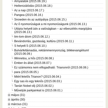
Árnyalatok (2015.06.19.)
Hellenizálódás (2015.06.18.)
Az a nap (2015.06.17.)
Pangea (2015.06.16.)
Snowden és az autópálya (2015.06.15.)
Az ő nyomorúságuk a mi nyomorúságunk (2015.06.13.)
Utópia helyett üdv a valóságban – az elbeszélés margójára
(2015.06.13.)
lim-lom-álom (2015.06.12.)
Bevándorlás, gazdaság, kultúra (2015.06.11.)
S helyett S (2015.06.10.)
Bulvárfeltámadás, reklámmennyország, blikkevangélium!
(2015.06.09.)
Winnetou, a hős (2015.06.08.)
Ember és állat (2015.06.07.)
Ez számomra nem elfogadható: Trianonról (2015.06.06.)
para (2015.06.05.)
Miért felelős Trianon? (2015.06.04.)
Egy sas és egy teknős (2015.06.03.)
Tanári Nobel-díj (2015.06.02.)
Műveljük parkjainkat is (2015.06.01.)
május (31)
április (30)
március (31)