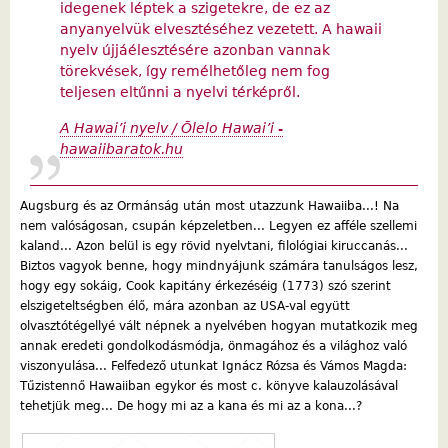
idegenek léptek a szigetekre, de ez az
anyanyelvük elvesztéséhez vezetett. A hawaii
nyelv újjáélesztésére azonban vannak
törekvések, így remélhetőleg nem fog
teljesen eltűnni a nyelvi térképről.
A Hawai’i nyelv / Ōlelo Hawai’i -
hawaiibaratok.hu
Augsburg és az Ormánság után most utazzunk Hawaiiba...! Na
nem valóságosan, csupán képzeletben... Legyen ez afféle szellemi
kaland... Azon belül is egy rövid nyelvtani, filológiai kiruccanás...
Biztos vagyok benne, hogy mindnyájunk számára tanulságos lesz,
hogy egy sokáig, Cook kapitány érkezéséig (1773) szó szerint
elszigeteltségben élő, mára azonban az USA-val együtt
olvasztótégellyé vált népnek a nyelvében hogyan mutatkozik meg
annak eredeti gondolkodásmódja, önmagához és a világhoz való
viszonyulása... Felfedező utunkat Ignácz Rózsa és Vámos Magda:
Tűzistennő Hawaiiban egykor és most c. könyve kalauzolásával
tehetjük meg... De hogy mi az a kana és mi az a kona...?