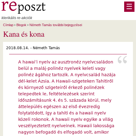
Ugrás a tartalomra
☰
klerikális re-akciók
Címlap
›
Blogok
›
Németh Tamás további bejegyzései
Kana és kona
2018.08.14. -
Németh Tamás
A hawai’i nyelv az ausztronéz nyelvcsaládon
belül a maláj-polinéz nyelvek keleti vagy
polinéz ágához tartozik. A nyelvcsalád hazája
dél-kelet Ázsia. A Hawaii-szigeteken Tahitiről
és környező szigeteiről érkező polinézek
telepedtek le, feltételezések szerint
időszámításunk 4. és 5. százada körül, mely
áttelepülés egészen az első évezredig
folytatódott, így a tahiti és a hawaii nyelv
közeli rokonok. A hawaii nyelv egyike a világ
veszélyeztetett nyelveinek. Hawaii lakossága
nagyon befogadó és elfogadó volt, amikor