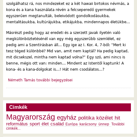
szolgálhatsz rá, nos mindezeket ez a két hawaii birtokos névmás, a
kona és a kana használata révén a felcseperedő gyermekek
egyszerűen megtanulták, beleivódott gondolkodásukba,
mentalitásukba, kultúrájukba, etikájukba, mindennapos életükbe...
Másrészt pedig hogy az eredeti és a szerzett javak ilyetén való
megkülönböztetésénél van egy még egyszerűbb szemlélet, ez
pedig ami a Szentírásban áll... Egy ige az I. Kor. 4, 7-ből: "Mert ki
tesz téged különbbé? Mid van, amit nem kaptál? Ha pedig kaptad,
mit dicsekszel, mintha nem kaptad volna?" Egy szó, ami nincs is
benne, mégis ott van: minden... Mindent az Istentől kaptunk! A
kona- és a kana-dolgokat is...! Hát nem csodálatos...?
Németh Tamás további bejegyzései
Cimkék
Magyarország
egyház
politika
közélet
hit
református
sport
élet
család
Európa
karácsony
ünnep
További
cimkék...