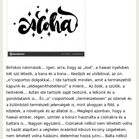
Birtokos névmások... Igen, arra, hogy az „övé”, a hawaii nyelvben
két szó létezik, a kana és a kona... Kezdjük ez utóbbival, az ún.
„o”csoportos dolgokkal...! Ide tartozik minden, amit a természettől
kapunk és „elidegeníthetetlenül” a miénk... Az ősök, a szülők, a
testvérek... Aztán ide tartozik saját testünk, a lelkünk és a
gondolataink is... És „o” csoportosok „természetesen” az istenek és
a különböző természeti jelenségek is, mint ahogyan a föld, a
kőzetek, a növények és az állatok is... Meglepő azonban, hogy a
hawaii ember, régen, szintén a kona-t használta a csónakra és a
baltára is... Nagyon egyszerű... Csónakok nélkül nem lehetett volna
új hazát alapítani a végtelen óceánból kibúvó kicsiny szigeteken,
nem lehetett volna halászni, élelemhez hozzá jutni... Balta nélkül