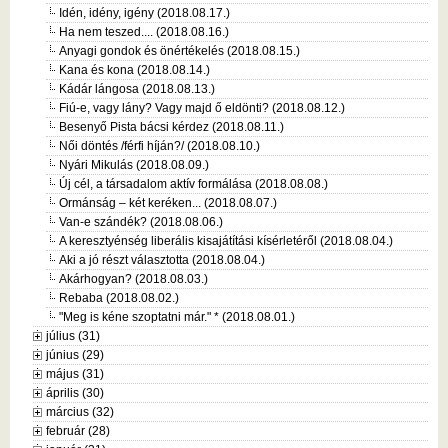
Idén, idény, igény (2018.08.17.)
Ha nem teszed.... (2018.08.16.)
Anyagi gondok és önértékelés (2018.08.15.)
Kana és kona (2018.08.14.)
Kádár lángosa (2018.08.13.)
Fiú-e, vagy lány? Vagy majd ő eldönti? (2018.08.12.)
Besenyő Pista bácsi kérdez (2018.08.11.)
Női döntés /férfi híján?/ (2018.08.10.)
Nyári Mikulás (2018.08.09.)
Új cél, a társadalom aktív formálása (2018.08.08.)
Ormánság – két keréken... (2018.08.07.)
Van-e szándék? (2018.08.06.)
A keresztyénség liberális kisajátítási kísérletéről (2018.08.04.)
Aki a jó részt választotta (2018.08.04.)
Akárhogyan? (2018.08.03.)
Rebaba (2018.08.02.)
"Meg is kéne szoptatni már." * (2018.08.01.)
július (31)
június (29)
május (31)
április (30)
március (32)
február (28)