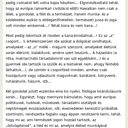
pedig csónakot lett volna bajos készíteni... Elgondolkodtató tehát,
hogy az európai (amerikai) civilizáció előtti Hawaiban nem csak a
lélek, a gondolat, a föld és a természet, hanem munka- és a
közlekedési eszköz is elidegeníthetetlen, természeti jussa és joga
volt minden embernek...! Tehát kona és nem kana...!
Most pedig tekintsük át röviden a kana-birodalmat...! Ez az „a”
csoport... S értelemszerűen ide azokat a dolgokat sorolhatjuk,
amelyeket – az „o” mellé – magunk szerzünk, amelyeket életünk
során elérünk, kialakítunk, amikre szert teszünk... A házastárs (a
ritka, matriarchális társadalomról van szó egyébként...) és a
gyermek ide tartozik (a szülők és a testvérek nem, ahogy fentebb
láthattuk...), de szintén e csoportbeli minden, amihez csak
hozzájutunk vagy választunk magunknak: barátaink, könyveink,
ruházatunk, házunk, stb...
Két gondolat jutott eszembe eme kis nyelvi, filológiai kirándulásunk
során... Egyrészt, hogy mennyire bámulatos, hogy amit európai
politikusok, tudósok, művészek, társadalmi osztályok és
néptömegek évszázadokon, sőt, évezredeken keresztül próbáltak
szortírozni, rendszerbe foglalni vagy éppen rendszerré tenni, tehát,
hogy mi az, ami természeti jogon hozzád tartozik, az
„őstulajdonod”, a tiéd és mi az, amelyre életed munkájával