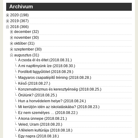
Archivum
2020 (198)
2019 (367)
2018 (366)
december (32)
november (30)
október (31)
szeptember (30)
augusztus (31)
A csoda él és éltet (2018.08.31.)
A mi napfényünk íze (2018.08.30.)
Fordított fajgyűlölet (2018.08.29.)
Magyaros csapatépítő tréning (2018.08.28.)
Késő (2018.08.27.)
Konzervativizmus és keresztyénség (2018.08.25.)
Örülünk? (2018.08.25.)
Hun a honvédelem helye? (2018.08.24.)
Mi kerüljön idén az iskolatáskába? (2018.08.23.)
Ez nem személyes … (2018.08.22.)
A kona ünnepe (2018.08.21.)
Veled, Uram (2018.08.20.)
A félelem kultúrája (2018.08.18.)
Egy napra (2018.08.18.)