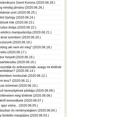
ivárványos Szent Korona (2020.06.28.)
g mindig járvány (2020.06.26.)
ébániai unió (2020.06.25.)
lint György (2020.06.24.)
dósok hite (2020.06.23.)
sztus dolga (2020.06.22.)
 erkölcs manipulációja (2020.06.21.)
 árral szemben (2020.06.20.)
csúzunk (2020.06.19.)
oldog aki nem éri meg" (2020.06.18.)
relés (2020.06.17.)
bor helyett (2020.06.16.)
salódeszka (2020.06.16.)
sszisták és antirasszisták, avagy mi történik
erikában? (2020.06.14.)
ívemben hordozlak (2020.06.12.)
m lesz? (2020.06.11.)
zai örömmel (2020.06.10.)
szír keresztyének példája (2020.06.09.)
történelem még történik (2020.06.08.)
ikről lemondtunk (2020.06.07.)
 igaz volna... (2020.06.05.)
ászban és reménységben (2020.06.04.)
y tüntetés margójára (2020.06.03.)