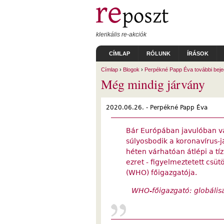
Ugrás a tartalomra
klerikális re-akciók
CÍMLAP
RÓLUNK
ÍRÁSOK
Címlap
›
Blogok
›
Perpékné Papp Éva további beje
Még mindig járvány
2020.06.26. -
Perpékné Papp Éva
Bár Európában javulóban va
súlyosbodik a koronavírus-j
héten várhatóan átlépi a tíz
ezret - figyelmeztetett csü
(WHO) főigazgatója.
WHO-főigazgató: globálisa