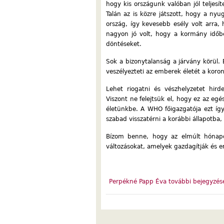
hogy kis országunk valóban jól teljesí
Talán az is közre játszott, hogy a ny
ország, így kevesebb esély volt arra, 
nagyon jó volt, hogy a kormány időb
döntéseket.
Sok a bizonytalanság a járvány körül. 
veszélyezteti az emberek életét a kor
Lehet riogatni és vészhelyzetet hirde
Viszont ne felejtsük el, hogy ez az egé
életünkbe. A WHO főigazgatója ezt í
szabad visszatérni a korábbi állapotba, 
Bízom benne, hogy az elmúlt hónapo
változásokat, amelyek gazdagítják és er
Perpékné Papp Éva további bejegyzés