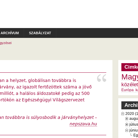
ARCHÍVUM
SZABÁLYZAT
gyzései
Cimk
Magy
n a helyzet, globálisan továbbra is
közélet
árvány, az igazolt fertőzöttek száma a jövő
Európa
k
milliót, a halálos áldozatoké pedig az 500
törtökön az Egészségügyi Világszervezet
Arch
2020 (
n továbbra is súlyosbodik a járványhelyzet –
augu
nepszava.hu
júliu
júniu
Eg