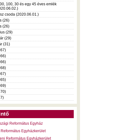
00, 100, 30 és egy 45 éves emlék
020.06.02.)
sz csoda (2020.06.01.)
s (26)
is (26)
ius (29)
ár (29)
r (31)
367)
366)
366)
368)
367)
365)
369)
370)
37)
intő
szági Református Egyház
 Református Egyházkerület
eni Református Egyházkerület