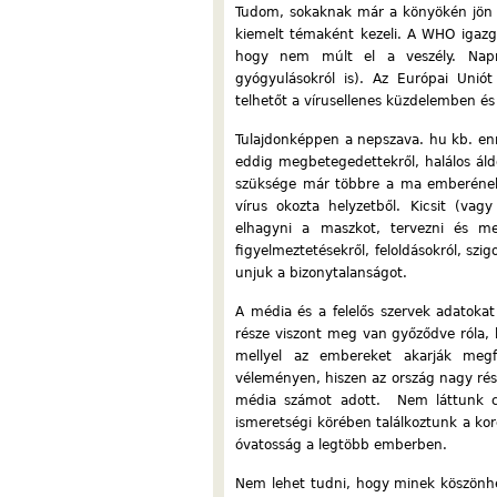
Tudom, sokaknak már a könyökén jön ki
kiemelt témaként kezeli. A WHO igazga
hogy nem múlt el a veszély. Napró
gyógyulásokról is). Az Európai Unió
telhetőt a vírusellenes küzdelemben és
Tulajdonképpen a nepszava. hu kb. enn
eddig megbetegedettekről, halálos áldoz
szüksége már többre a ma emberéne
vírus okozta helyzetből. Kicsit (va
elhagyni a maszkot, tervezni és meg
figyelmeztetésekről, feloldásokról, szi
unjuk a bizonytalanságot.
A média és a felelős szervek adatoka
része viszont meg van győződve róla,
mellyel az embereket akarják megfé
véleményen, hiszen az ország nagy rés
média számot adott. Nem láttunk c
ismeretségi körében találkoztunk a kor
óvatosság a legtöbb emberben.
Nem lehet tudni, hogy minek köszönhet