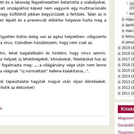
tett és a lakosság fegyelmezetten betartotta a szabályokat.
20
(2
ugati országokhoz képest nem vagyunk egy multinacionális
Ké
hogy külföldről jobban begyűrűzzék a fertőzés. Talán az is
máju
en lépett és a prevenciót előtérbe helyezve hozta meg a
ápril
márc
febru
Egyetlen biztos dolog van az egész helyzetben: világszerte
januá
ona vírus. Csöndben hozzáteszem, hogy nem csak az.
2019 (
tni, lehet bagatellizálni és hirdetni, hogy nincs semmi.
2018 (
sz helyzet új lehetőségeket, kihívásokat, feladatokat hoz az
2017 (
2016 (
gy fogalmazta meg: „…a világjárvány vége után nem lenne
2015 (
a világnak "új normalitást" kellene kialakítania…”.
2014 (
k tapasztalatai hagytak maguk után olyan döntéseket,
2013 (
ősítik az életünket!
2012 (
2011 (
Kitek
ei
Magyaror
Dunántúli
Tiszáninn