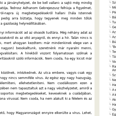
Sz
 a járványhelyzet, de be kell vallani: a sajtó még mindig
Mé
tója, Tedrosz Adhanom Gebrejeszusz felhívja a figyelmet,
Pl
l-napra új megbetegedésekről hallani (hála Istennek
Bá
t pedig arra bíztatja, hogy tegyenek meg minden tőlük
Tu
 a gazdaság helyreállításában.
Ge
Az
yi információt ad az olvasók tudtára. Még néhány adat az
Az
atokról és az oltó anyagról, és ennyi a hír. Talán nincs is
Bú
k, mert ahogyan kezdtem: már mindenkinek elege van a
"B
gy nagyon) besokalltunk, szeretnénk már nyaralni menni,
Te
valósítani. A hírekből viszont folyamatosan szólnak a
Tá
gorításokról szóló információk. Nem csoda, ha egy kicsit már
Va
Ra
Am
t közölnek, intézkednek. Az utca embere, vagyis csak egy
Sz
 hogy nincs semmiféle vírus. Az egész egy nagy hazugság,
Ne
lemlíteni, ellehetetleníteni. Nem csodálkozom ezen a
Ha
zében nem tapasztaltuk azt a nagy vészhelyzetet, amiről a
A 
soportos megbetegedéseket, keveseknek a családjában,
A 
ona vírussal. Nem csoda, ha nem alakult ki a félelem és az
Ak
Ha
Gy
ő, hogy Magyarországot ennyire elkerülte a vírus. Lehet,
Eg