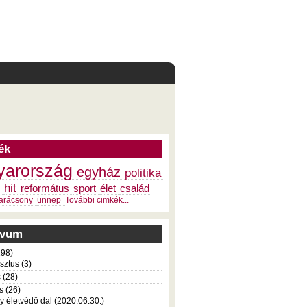
ék
arország
egyház
politika
hit
református
sport
élet
család
arácsony
ünnep
További cimkék...
ivum
198)
sztus (3)
s (28)
s (26)
y életvédő dal (2020.06.30.)