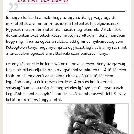
Ki ki volt? –mandiner.hu
Jó negyedszázada annak, hogy az egyházak, így vagy úgy de
nekifutottak a kommunizmus idején történtek feldolgozásának.
Egyesek messzebbre jutottak, mások megrekedtek. Voltak, akik
dokumentumokat tettek közzé, mások zároltak mindent mondván,
hogy míg nincs az egészre rálátás, addig nincs nyilvánosság sem.
Kétségtelen tény, hogy nyomja az egyházat legalább annyira, mint
a társadalom egészét a múlttal való szembenézés hiánya.
De egy tévhittel le kellene számolni: nevezetesen, hogy az igazság
teljes birtoklása eljuttatna a nyugvópontra mindenkit. A történelem
több, mint tényszerű adathalmazok sokasága, a történelem
legalább annyira értelmezés kérdése. A pro és kontra érvek
sokaságában az igazság és megbékélés igénye feszül egymásnak.
Legalábbis, ami az egyházi múlttal való szembenézést illeti. S ezt a
kettőt nem könnyű egyeztetni.