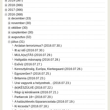
2019 (367)
2018 (366)
2017 (366)
2016 (368)
december (33)
november (30)
október (30)
szeptember (30)
augusztus (32)
július (31)
Arctalan terrorizmus? (2016.07.30.)
Itt az idő (2016.07.30.)
MULA(sz)TÁS (2016.07.29.)
Hallgatás másnapig (2016.07.28.)
Esővíz (2016.07.27.)
Keresztyénség, Európa, Kierkegaard (2016.07.26.)
Egyszerűen? (2016.07.25.)
Britannia (2016.07.23.)
Urai vagyunk a helyzetnek... (2016.07.23.)
(ki)KÉSZÜLVE (2016.07.22.)
Régi új kérdéseink (2016.07.21.)
Partiarcok 18+ (2016.07.20.)
A halászléevés tízparancsolata (2016.07.19.)
Ki kicsoda? (2016.07.18.)