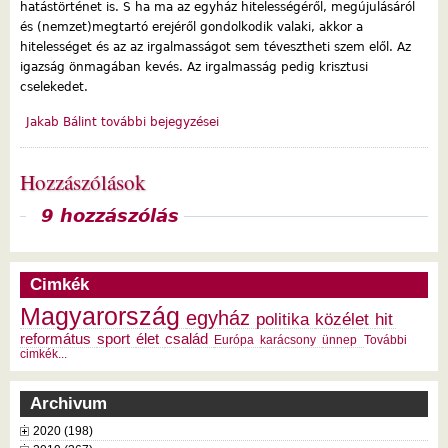
hatástörténet is. S ha ma az egyház hitelességéről, megújulásáról
és (nemzet)megtartó erejéről gondolkodik valaki, akkor a
hitelességet és az az irgalmasságot sem tévesztheti szem elől. Az
igazság önmagában kevés. Az irgalmasság pedig krisztusi
cselekedet.
Jakab Bálint további bejegyzései
Hozzászólások
Megjelenítés
9 hozzászólás
Cimkék
Magyarország
egyház
politika
közélet
hit
református
sport
élet
család
Európa
karácsony
ünnep
További
cimkék...
Archivum
2020 (198)