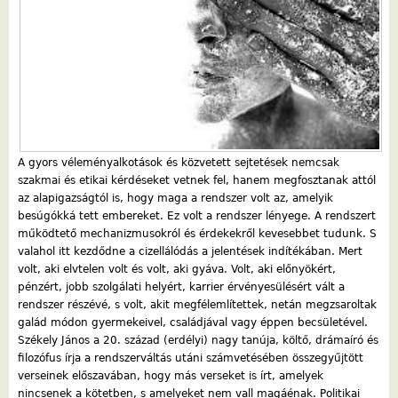
A gyors véleményalkotások és közvetett sejtetések nemcsak
szakmai és etikai kérdéseket vetnek fel, hanem megfosztanak attól
az alapigazságtól is, hogy maga a rendszer volt az, amelyik
besúgókká tett embereket. Ez volt a rendszer lényege. A rendszert
működtető mechanizmusokról és érdekekről kevesebbet tudunk. S
valahol itt kezdődne a cizellálódás a jelentések indítékában. Mert
volt, aki elvtelen volt és volt, aki gyáva. Volt, aki előnyökért,
pénzért, jobb szolgálati helyért, karrier érvényesülésért vált a
rendszer részévé, s volt, akit megfélemlítettek, netán megzsaroltak
galád módon gyermekeivel, családjával vagy éppen becsületével.
Székely János a 20. század (erdélyi) nagy tanúja, költő, drámaíró és
filozófus írja a rendszerváltás utáni számvetésében összegyűjtött
verseinek előszavában, hogy más verseket is írt, amelyek
nincsenek a kötetben, s amelyeket nem vall magáénak. Politikai