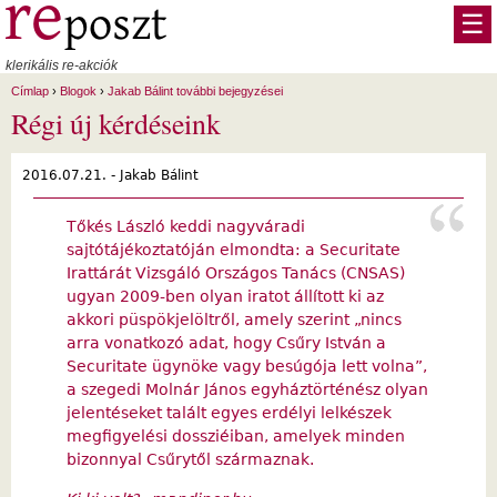
Ugrás a tartalomra
☰
klerikális re-akciók
Címlap
›
Blogok
›
Jakab Bálint további bejegyzései
Régi új kérdéseink
2016.07.21. -
Jakab Bálint
Tőkés László keddi nagyváradi
sajtótájékoztatóján elmondta: a Securitate
Irattárát Vizsgáló Országos Tanács (CNSAS)
ugyan 2009-ben olyan iratot állított ki az
akkori püspökjelöltről, amely szerint „nincs
arra vonatkozó adat, hogy Csűry István a
Securitate ügynöke vagy besúgója lett volna”,
a szegedi Molnár János egyháztörténész olyan
jelentéseket talált egyes erdélyi lelkészek
megfigyelési dossziéiban, amelyek minden
bizonnyal Csűrytől származnak.