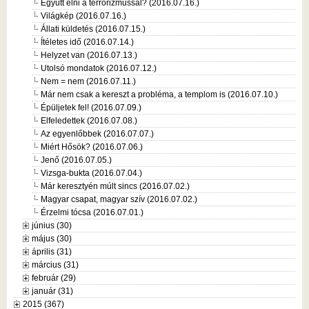
Együtt élni a terrorizmussal? (2016.07.16.)
Világkép (2016.07.16.)
Állati küldetés (2016.07.15.)
Ítéletes idő (2016.07.14.)
Helyzet van (2016.07.13.)
Utolsó mondatok (2016.07.12.)
Nem = nem (2016.07.11.)
Már nem csak a kereszt a probléma, a templom is (2016.07.10.)
Épüljetek fel! (2016.07.09.)
Elfeledettek (2016.07.08.)
Az egyenlőbbek (2016.07.07.)
Miért Hősök? (2016.07.06.)
Jenő (2016.07.05.)
Vizsga-bukta (2016.07.04.)
Már keresztyén múlt sincs (2016.07.02.)
Magyar csapat, magyar szív (2016.07.02.)
Érzelmi tócsa (2016.07.01.)
június (30)
május (30)
április (31)
március (31)
február (29)
január (31)
2015 (367)