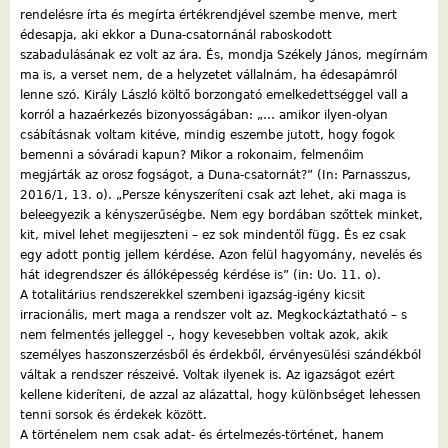
rendelésre írta és megírta értékrendjével szembe menve, mert
édesapja, aki ekkor a Duna-csatornánál raboskodott
szabadulásának ez volt az ára. És, mondja Székely János, megírnám
ma is, a verset nem, de a helyzetet vállalnám, ha édesapámról
lenne szó. Király László költő borzongató emelkedettséggel vall a
korról a hazaérkezés bizonyosságában: „… amikor ilyen-olyan
csábításnak voltam kitéve, mindig eszembe jutott, hogy fogok
bemenni a sóváradi kapun? Mikor a rokonaim, felmenőim
megjárták az orosz fogságot, a Duna-csatornát?” (In: Parnasszus,
2016/1, 13. o). „Persze kényszeríteni csak azt lehet, aki maga is
beleegyezik a kényszerűségbe. Nem egy bordában szőttek minket,
kit, mivel lehet megijeszteni – ez sok mindentől függ. És ez csak
egy adott pontig jellem kérdése. Azon felül hagyomány, nevelés és
hát idegrendszer és állóképesség kérdése is” (in: Uo. 11. o).
A totalitárius rendszerekkel szembeni igazság-igény kicsit
irracionális, mert maga a rendszer volt az. Megkockáztatható – s
nem felmentés jelleggel -, hogy kevesebben voltak azok, akik
személyes haszonszerzésből és érdekből, érvényesülési szándékból
váltak a rendszer részeivé. Voltak ilyenek is. Az igazságot ezért
kellene kideríteni, de azzal az alázattal, hogy különbséget lehessen
tenni sorsok és érdekek között.
A történelem nem csak adat- és értelmezés-történet, hanem