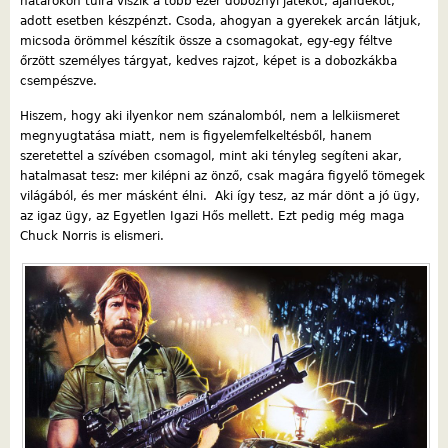
határokon túlra viszik a több ezer doboznyi játékot, ajándékot,
adott esetben készpénzt. Csoda, ahogyan a gyerekek arcán látjuk,
micsoda örömmel készítik össze a csomagokat, egy-egy féltve
őrzött személyes tárgyat, kedves rajzot, képet is a dobozkákba
csempészve.
Hiszem, hogy aki ilyenkor nem szánalomból, nem a lelkiismeret
megnyugtatása miatt, nem is figyelemfelkeltésből, hanem
szeretettel a szívében csomagol, mint aki tényleg segíteni akar,
hatalmasat tesz: mer kilépni az önző, csak magára figyelő tömegek
világából, és mer másként élni. Aki így tesz, az már dönt a jó ügy,
az igaz ügy, az Egyetlen Igazi Hős mellett. Ezt pedig még maga
Chuck Norris is elismeri.