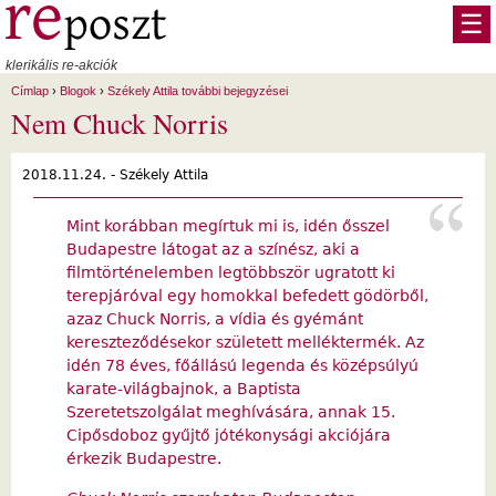
Ugrás a tartalomra
☰
klerikális re-akciók
Címlap
›
Blogok
›
Székely Attila további bejegyzései
Nem Chuck Norris
2018.11.24. -
Székely Attila
Mint korábban megírtuk mi is, idén ősszel
Budapestre látogat az a színész, aki a
filmtörténelemben legtöbbször ugratott ki
terepjáróval egy homokkal befedett gödörből,
azaz Chuck Norris, a vídia és gyémánt
kereszteződésekor született melléktermék. Az
idén 78 éves, főállású legenda és középsúlyú
karate-világbajnok, a Baptista
Szeretetszolgálat meghívására, annak 15.
Cipősdoboz gyűjtő jótékonysági akciójára
érkezik Budapestre.