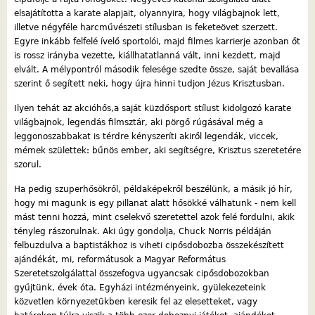
elsajátította a karate alapjait, olyannyira, hogy világbajnok lett,
illetve négyféle harcművészeti stílusban is feketeövet szerzett.
Egyre inkább felfelé ívelő sportolói, majd filmes karrierje azonban őt
is rossz irányba vezette, kiállhatatlanná vált, inni kezdett, majd
elvált. A mélypontról második felesége szedte össze, saját bevallása
szerint ő segített neki, hogy újra hinni tudjon Jézus Krisztusban.
Ilyen tehát az akcióhős,a saját küzdősport stílust kidolgozó karate
világbajnok, legendás filmsztár, aki pörgő rúgásával még a
leggonoszabbakat is térdre kényszeríti akiről legendák, viccek,
mémek születtek: bűnös ember, aki segítségre, Krisztus szeretetére
szorul.
Ha pedig szuperhősökről, példaképekről beszélünk, a másik jó hír,
hogy mi magunk is egy pillanat alatt hősökké válhatunk - nem kell
mást tenni hozzá, mint cselekvő szeretettel azok felé fordulni, akik
tényleg rászorulnak. Aki úgy gondolja, Chuck Norris példáján
felbuzdulva a baptistákhoz is viheti cipősdobozba összekészített
ajándékát, mi, reformátusok a Magyar Református
Szeretetszolgálattal összefogva ugyancsak cipősdobozokban
gyűjtünk, évek óta. Egyházi intézményeink, gyülekezeteink
közvetlen környezetükben keresik fel az elesetteket, vagy