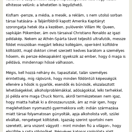
elhitesse velünk: a lehetetlen is legyőzhető.
Kisfiam -persze, a média, a mesék, a reklám, s nem utolsó sorban
társai hatására- a Taljánföldről kapott Amerika Kapitányt
szorongatja hetek óta a kezében, pulóverén Villám Mc Queen,
sapkáján Pókember, ám ovis társaival Christiano Ronaldo az igazi
példakép. Nekem az Athén-Spárta távot teljesítő ultrafutók, messze
földet misszióban megjárt lelkész kollégáim, oper-ként külföldre
költözött, majd doktori címet szerzett kedves barátom a személyes
hőseim, és persze édesapaként igyekszik az ember, hogy ő maga is
példává, mindennapi hőssé válhasson.
Mégis, kell hozzá néhány év, tapasztalat, talán személyes
érintettség, míg rájövünk, hogy minden földöntúli képességük
ellenére a hősök is gyarlók, esendők és bűnösök, elszalasztott
lehetőségekkel, alkoholproblémákkal, adóságokkal, lelki terhekkel.
Jó példa erre maga Chuck Norris, akiről természetesen nem igaz,
hogy miatta haltak ki a dinoszauruszok, ám az már igen, hogy
meglehetősen nyomasztó gyermekkora volt: indián származása
miatt társai folyamatosan gúnyolták, apja alkoholista volt, szülei
elváltak, rengeteget költöztek. Igazság szerint sportolni nem
szeretett, arra viszont vágyott - mint minden fiú a világon-, hogy
elpüfölje a rajta röhögőket. Négyéves katonai szolgálata alatt