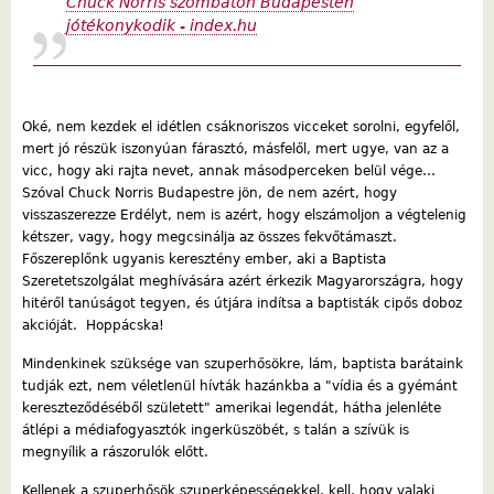
Chuck Norris szombaton Budapesten
jótékonykodik - index.hu
Oké, nem kezdek el idétlen csáknoriszos vicceket sorolni, egyfelől,
mert jó részük iszonyúan fárasztó, másfelől, mert ugye, van az a
vicc, hogy aki rajta nevet, annak másodperceken belül vége…
Szóval Chuck Norris Budapestre jön, de nem azért, hogy
visszaszerezze Erdélyt, nem is azért, hogy elszámoljon a végtelenig
kétszer, vagy, hogy megcsinálja az összes fekvőtámaszt.
Főszereplőnk ugyanis keresztény ember, aki a Baptista
Szeretetszolgálat meghívására azért érkezik Magyarországra, hogy
hitéről tanúságot tegyen, és útjára indítsa a baptisták cipős doboz
akcióját. Hoppácska!
Mindenkinek szüksége van szuperhősökre, lám, baptista barátaink
tudják ezt, nem véletlenül hívták hazánkba a "vídia és a gyémánt
kereszteződéséből született" amerikai legendát, hátha jelenléte
átlépi a médiafogyasztók ingerküszöbét, s talán a szívük is
megnyílik a rászorulók előtt.
Kellenek a szuperhősök szuperképességekkel, kell, hogy valaki