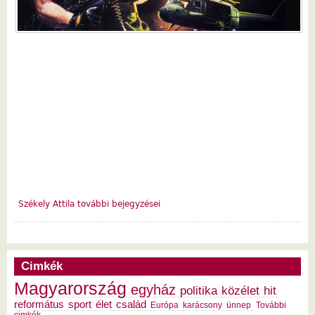
Székely Attila további bejegyzései
Cimkék
Magyarország
egyház
politika
közélet
hit
református
sport
élet
család
Európa
karácsony
ünnep
További
cimkék...