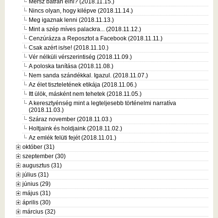
Mersz bátran élni? (2018.11.15.)
Nincs olyan, hogy kilépve (2018.11.14.)
Meg igaznak lenni (2018.11.13.)
Mint a szép míves palackra... (2018.11.12.)
Cenzúrázza a Reposztot a Facebook (2018.11.11.)
Csak azért is/se! (2018.11.10.)
Vér nélküli vérszerintiség (2018.11.09.)
A poloska tanítása (2018.11.08.)
Nem sanda szándékkal. Igazul. (2018.11.07.)
Az élet tiszteletének etikája (2018.11.06.)
Itt ülök, másként nem tehetek (2018.11.05.)
A keresztyénség mint a legteljesebb történelmi narratíva
(2018.11.03.)
Száraz november (2018.11.03.)
Holtjaink és holdjaink (2018.11.02.)
Az emlék felüti fejét (2018.11.01.)
október (31)
szeptember (30)
augusztus (31)
július (31)
június (29)
május (31)
április (30)
március (32)