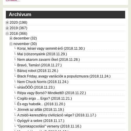
Archivum
2020 (198)
2019 (367)
2018 (366)
december (32)
november (30)
Korai, kései vagy semmit érő (2018.11.30.)
Mai (v)iszonyaink (2018.11.29.)
Nem akarom zavarni őket (2018.11.28.)
Bravó, Tamás! (2018.11.27.)
Bálsoj robot (2018.11.26.)
Black Friday, avagy variációk a populizmusra (2018.11.24.)
Nem Chuck Norris (2018.11.24.)
sírásÓÓÓ (2018.11.23.)
Répa vagy Borsó? Mindkettő! (2018.11.22.)
Cogito ergo ... Ergo? (2018.11.21.)
És egy hatodik... (2018.11.20.)
Jönnek az alfák (2018.11.19.)
A zsidó-keresztény civilizáció vége? (2018.11.17.)
Gyógyír a sebre (2018.11.17.)
"Gyorskapcsolási" verseny (2018.11.16.)