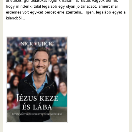
ötleteket, gondolatokat fogunk hallani. 3, Biztos vagyok benne,
hogy mindenki talál legalább egy olyan jó tanácsot, amiért már
érdemes volt egy-két percet erre szentelni... Igen, legalább egyet a
kilencből...