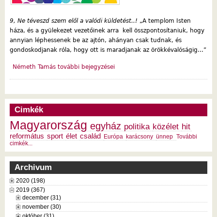
9, Ne téveszd szem elől a valódi küldetést..!
„A templom Isten
háza, és a gyülekezet vezetőinek arra kell összpontosítaniuk, hogy
annyian léphessenek be az ajtón, ahányan csak tudnak, és
gondoskodjanak róla, hogy ott is maradjanak az örökkévalóságig...”
Németh Tamás további bejegyzései
Cimkék
Magyarország
egyház
politika
közélet
hit
református
sport
élet
család
Európa
karácsony
ünnep
További
cimkék...
Archivum
2020 (198)
2019 (367)
december (31)
november (30)
október (31)