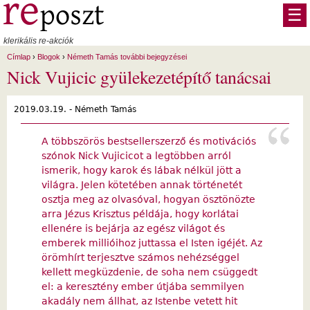
Ugrás a tartalomra
☰
klerikális re-akciók
Címlap
›
Blogok
›
Németh Tamás további bejegyzései
Nick Vujicic gyülekezetépítő tanácsai
2019.03.19. -
Németh Tamás
A többszörös bestsellerszerző és motivációs
szónok Nick Vujicicot a legtöbben arról
ismerik, hogy karok és lábak nélkül jött a
világra. Jelen kötetében annak történetét
osztja meg az olvasóval, hogyan ösztönözte
arra Jézus Krisztus példája, hogy korlátai
ellenére is bejárja az egész világot és
emberek millióihoz juttassa el Isten igéjét. Az
örömhírt terjesztve számos nehézséggel
kellett megküzdenie, de soha nem csüggedt
el: a keresztény ember útjába semmilyen
akadály nem állhat, az Istenbe vetett hit