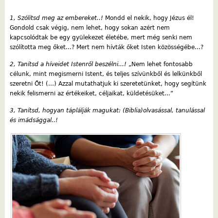
1, Szólítsd meg az embereket..!
Mondd el nekik, hogy Jézus él!
Gondold csak végig, nem lehet, hogy sokan azért nem
kapcsolódtak be egy gyülekezet életébe, mert még senki nem
szólította meg őket...? Mert nem hívták őket Isten közösségébe...?
2, Tanítsd a híveidet Istenről beszélni...!
„Nem lehet fontosabb
célunk, mint megismerni Istent, és teljes szívünkből és lelkünkből
szeretni Őt! (…) Azzal mutathatjuk ki szeretetünket, hogy segítünk
nekik felismerni az értékeiket, céljaikat, küldetésüket...”
3, Tanítsd, hogyan táplálják magukat: (Biblia)olvasással, tanulással
és imádsággal..!