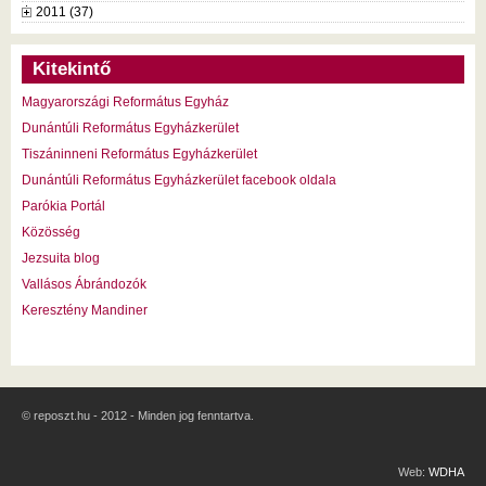
2011 (37)
Kitekintő
Magyarországi Református Egyház
Dunántúli Református Egyházkerület
Tiszáninneni Református Egyházkerület
Dunántúli Református Egyházkerület facebook oldala
Parókia Portál
Közösség
Jezsuita blog
Vallásos Ábrándozók
Keresztény Mandiner
© reposzt.hu - 2012 - Minden jog fenntartva.
Web:
WDHA