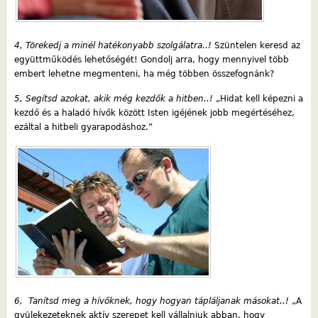
4, Törekedj a minél hatékonyabb szolgálatra..!
Szüntelen keresd az
együttműködés lehetőségét! Gondolj arra, hogy mennyivel több
embert lehetne megmenteni, ha még többen összefognánk?
5, Segítsd azokat, akik még kezdők a hitben..!
„Hidat kell képezni a
kezdő és a haladó hívők között Isten igéjének jobb megértéséhez,
ezáltal a hitbeli gyarapodáshoz.”
6, Tanítsd meg a hívőknek, hogy hogyan tápláljanak másokat..!
„A
gyülekezeteknek aktív szerepet kell vállalniuk abban, hogy