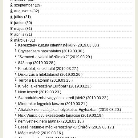
szeptember (29)
augusztus (32)
július (31)
június (30)
május (31)
április (31)
március (31)
Keresztény kultúra istenhit nélkül? (2019.03.30.)
Egyszer sem használatos (2019.03.30.)
"Szenved-e valaki közületek?" (2019.03.29.)
848 nap (2019.03.28.)
Kinek élet, kinek halál (2019.03.27.)
Diskurzus a hitoktatásról (2019.03.26.)
Terror a Balatonon (2019.03.25.)
Ki védi a keresztény Európát? (2019.03.23.)
Nem leszek (2019.03.23.)
Szabadulószoba vagy önismereti játék? (2019.03.22.)
Mindenkor legyetek készen (2019.03.21.)
A fiatalok nem találják a helyüket az Egyházban (2019.03.20.)
Nick Vujicic gyülekezetépítő tanácsai (2019.03.19.)
nem vetnek, nem aratnak (2019.03.18.)
Beszélhetünk-e még keresztény kultúráról? (2019.03.17.)
Mégis miért? (2019.03.16.)