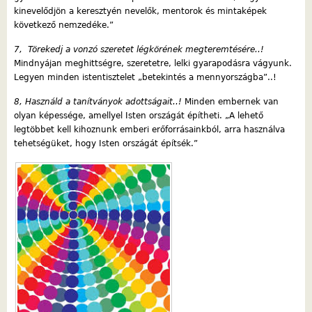
kinevelődjön a keresztyén nevelők, mentorok és mintaképek
következő nemzedéke.”
7, Törekedj a vonzó szeretet légkörének megteremtésére..!
Mindnyájan meghittségre, szeretetre, lelki gyarapodásra vágyunk.
Legyen minden istentisztelet „betekintés a mennyországba”..!
8, Használd a tanítványok adottságait..!
Minden embernek van
olyan képessége, amellyel Isten országát építheti. „A lehető
legtöbbet kell kihoznunk emberi erőforrásainkból, arra használva
tehetségüket, hogy Isten országát építsék.”