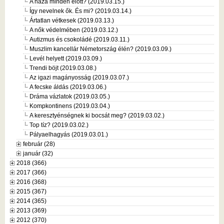
A haza minden előtt? (2019.03.15.)
Így nevelnek ők. És mi? (2019.03.14.)
Ártatlan vétkesek (2019.03.13.)
A nők védelmében (2019.03.12.)
Autizmus és csokoládé (2019.03.11.)
Muszlim kancellár Németország élén? (2019.03.09.)
Levél helyett (2019.03.09.)
Trendi böjt (2019.03.08.)
Az igazi magányosság (2019.03.07.)
A fecske áldás (2019.03.06.)
Dráma vázlatok (2019.03.05.)
Kompkontinens (2019.03.04.)
A keresztyénségnek ki bocsát meg? (2019.03.02.)
Top tíz? (2019.03.02.)
Pályaelhagyás (2019.03.01.)
február (28)
január (32)
2018 (366)
2017 (366)
2016 (368)
2015 (367)
2014 (365)
2013 (369)
2012 (370)