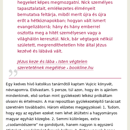
hegyeket képes megmozgatni. Nick személyes
tapasztalatait, emlékezetes élményeit
bemutatva feltárja, miből merít újra és újra
erőt a hétköznapokban; hogyan vált ismert
evangelizátorrá; hány és hány emberrel
osztotta meg a hitét személyesen vagy a
világhálón keresztül. Nick, bár végtagok nélkül
született, megrendíthetetlen hite által Jézus
kezévé és lábává vált.
Jézus keze és lába - Isten végtelen
szeretetének megélése - bookline.hu
Egy kedves hívő katolikus tanárnőtől kaptam Vujicic könyvét,
névnapomra. Elolvastam. S persze, túl azon, hogy én is ajánlom
mindenkinek, első sorban mint gyülekezeti lelkész próbáltam
olvasni és értelmezni. A mai reposztban gyülekezetépítő tanácsait
szeretném továbbadni. Három előzetes megjegyzéssel: 1, Tudom,
hogy egy az egyben ezeket nem lehet átültetni a hagyományos
magyar egyházi közegbe. 2, Semmi különleges, extra
„csodamódszerre” ne gondoljunk, hanem nagyon is egyszerű