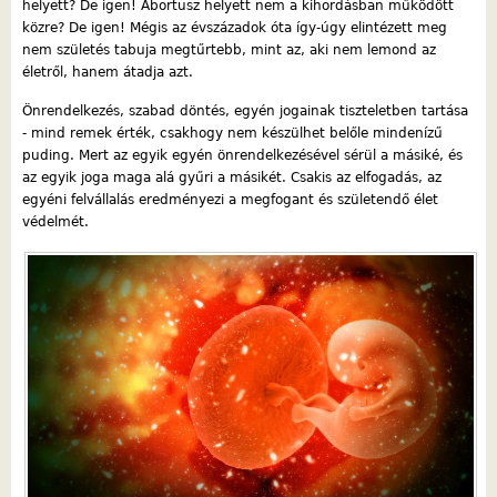
helyett? De igen! Abortusz helyett nem a kihordásban működött
közre? De igen! Mégis az évszázadok óta így-úgy elintézett meg
nem születés tabuja megtűrtebb, mint az, aki nem lemond az
életről, hanem átadja azt.
Önrendelkezés, szabad döntés, egyén jogainak tiszteletben tartása
- mind remek érték, csakhogy nem készülhet belőle mindenízű
puding. Mert az egyik egyén önrendelkezésével sérül a másiké, és
az egyik joga maga alá gyűri a másikét. Csakis az elfogadás, az
egyéni felvállalás eredményezi a megfogant és születendő élet
védelmét.