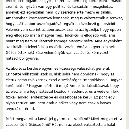
erőteljesen fogalmaz egyesek szerint, nem elég körültekintő mások
szerint, és nyilván van egy politikai és társadalmi mozgolódás,
amelyik ezt egyáltalán nem így szeretné értelmezni és tálalni.
Amennyiben kormányzóvá lennének, meg is változtatnák a sorokat,
hogy azáltal abortuszelfogadóvá tegyék a következő generációt.
Véleményem szerint az abortuszok száma azt igazolja, hogy éppen
elég elfogadó már a magyar nép. Túlon-túl is elfogadó volt, ami
miatt meg nem születettek tömege hiányzik mára. Mire egyébként
az iskolában felvetődik a családtervezés témája, a gyerekeknek
(félfelnőtteknek) kész véleményük van családi és környezeti
hatásokból gyúrva.
Az abortusz kérdése egyéni és közösségi válaszokat generál.
Érintetté válhatnak azok is, akik soha nem gondolnák, hogy az
életük során találkoznak ezzel a szélsőséges "megoldással". Hogyan
kerülhető el? Hogyan előzhető meg? Annak tudatosításával, hogy
az élet, ami a fogantatással kezdődik, védendő, és a védelem lelki,
fizikai, anyagi erőfeszítésbe és összefogásba kerül. Ez pont egy
olyan terület, ami nem csak a nőket vagy nem csak a lányos
anyukákat érinti.
Miért megvetett a lányfejjel gyermeket szülő nő? Miért megvetett a
csecsemőt örökbeadó nő? Hát nem az életet választotta a halál