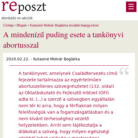
Ugrás a tartalomra
☰
klerikális re-akciók
Címlap
›
Blogok
›
Kutasiné Molnár Boglárka további bejegyzései
A mindenízű puding esete a tankönyvi
abortusszal
2020.02.22. -
Kutasiné Molnár Boglárka
A tankönyvet, amelynek Családtervezés című
fejezete tartalmazza az egyértelműen
abortuszellenes szövegrészletet (132. oldal)
az Oktatáskutató és Fejlesztő Intézet (OFI)
adta ki. (...) a szerző a szövegben egyáltalán
nem tér ki arra, hogy a férfiaknak milyen
felelősségük van a fogamzásgátlásban és a
nem kívánt terhességhez vezető
helyzetekben. Arról sem tájékoztatja a
diákokat a szöveg, hogy milyen egészségi
okokból lehet szükség a mesterséges