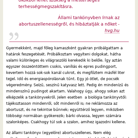
terhességmegszakításra.
Állami tankönyvben írnak az
abortuszellenességről, és hibáztatják a nőket -
hvg.hu
Gyermekként, majd főleg kamaszként gyakran próbálgattam a
határok feszegetését. Próbálkoztam vegyíteni dolgokat, hátha
valami különleges és világraszóló kerekedik ki belőle. Így aztán
egyszer összeöntöttem csokis, vaníliás és epres pudingport,
kevertem hozzá sok-sok kanál cukrot, és megfőztem másfél liter
tejjel. Idő és energiaspórolásnak tűnt. Egy jó ötlet, de pocsék
végeredmény. Seízű, seszínű katyvasz lett. Pedig én mindenízű és
mindenszínű pudingot akartam. Valahogy úgy, ahogy sokan azt
elképzelik a tankönyvekről. Jelen esetben a biológia tankönyvtől:
tájékoztasson mindenről, sőt mindenről is; ne reklámozza az
abortuszt, és ne tekintse bűnnek; együttérző legyen, miközben
többségi normában gyökerezik; bárki olvassa, legyen számára
szalonképes. Csakhogy túl sok a szalon, amihez igazodni kellene.
Az állami tankönyv (egyelőre) abortuszellenes. Nem elég