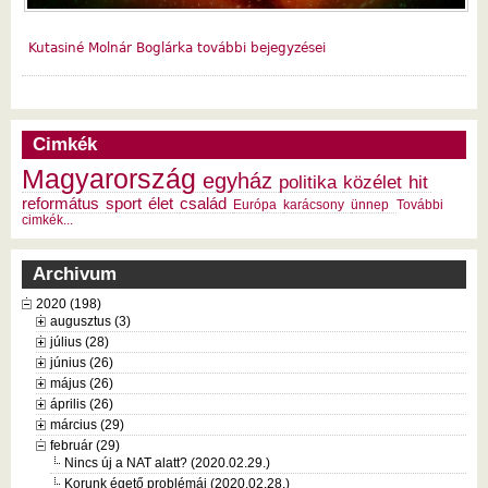
Kutasiné Molnár Boglárka további bejegyzései
Cimkék
Magyarország
egyház
politika
közélet
hit
református
sport
élet
család
Európa
karácsony
ünnep
További
cimkék...
Archivum
2020 (198)
augusztus (3)
július (28)
június (26)
május (26)
április (26)
március (29)
február (29)
Nincs új a NAT alatt? (2020.02.29.)
Korunk égető problémái (2020.02.28.)