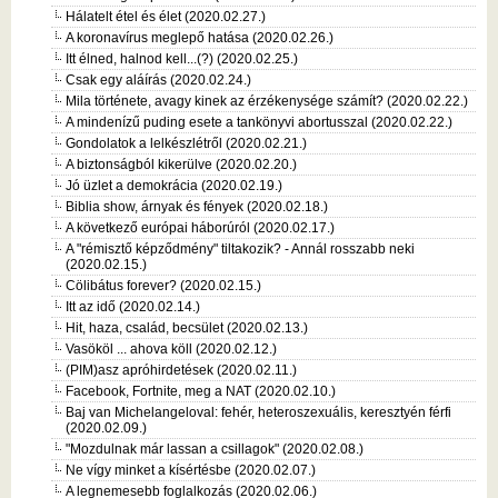
Hálatelt étel és élet (2020.02.27.)
A koronavírus meglepő hatása (2020.02.26.)
Itt élned, halnod kell...(?) (2020.02.25.)
Csak egy aláírás (2020.02.24.)
Mila története, avagy kinek az érzékenysége számít? (2020.02.22.)
A mindenízű puding esete a tankönyvi abortusszal (2020.02.22.)
Gondolatok a lelkészlétről (2020.02.21.)
A biztonságból kikerülve (2020.02.20.)
Jó üzlet a demokrácia (2020.02.19.)
Biblia show, árnyak és fények (2020.02.18.)
A következő európai háborúról (2020.02.17.)
A "rémisztő képződmény" tiltakozik? - Annál rosszabb neki
(2020.02.15.)
Cölibátus forever? (2020.02.15.)
Itt az idő (2020.02.14.)
Hit, haza, család, becsület (2020.02.13.)
Vasököl ... ahova köll (2020.02.12.)
(PIM)asz apróhirdetések (2020.02.11.)
Facebook, Fortnite, meg a NAT (2020.02.10.)
Baj van Michelangeloval: fehér, heteroszexuális, keresztyén férfi
(2020.02.09.)
"Mozdulnak már lassan a csillagok" (2020.02.08.)
Ne vígy minket a kísértésbe (2020.02.07.)
A legnemesebb foglalkozás (2020.02.06.)