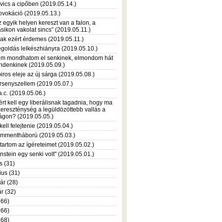
vics a cipőben (2019.05.14.)
ovokáció (2019.05.13.)
z egyik helyen kereszt van a falon, a
sikon vakolat sincs” (2019.05.11.)
ak ezért érdemes (2019.05.11.)
goldás lelkészhiányra (2019.05.10.)
m mondhatom el senkinek, elmondom hát
ndenkinek (2019.05.09.)
piros eleje az új sárga (2019.05.08.)
rsenyszellem (2019.05.07.)
a.c. (2019.05.06.)
ért kell egy liberálisnak tagadnia, hogy ma
kereszténység a legüldözöttebb vallás a
lágon? (2019.05.05.)
kell felejtenie (2019.05.04.)
mmentháború (2019.05.03.)
tartom az ígéreteimet (2019.05.02.)
instein egy senki volt" (2019.05.01.)
is (31)
ius (31)
ár (28)
r (32)
366)
366)
368)