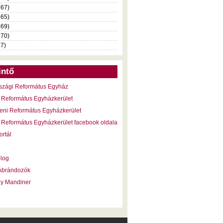
367)
365)
369)
370)
37)
intő
szági Református Egyház
 Református Egyházkerület
eni Református Egyházkerület
 Református Egyházkerület facebook oldala
ortál
blog
 Ábrándozók
ny Mandiner