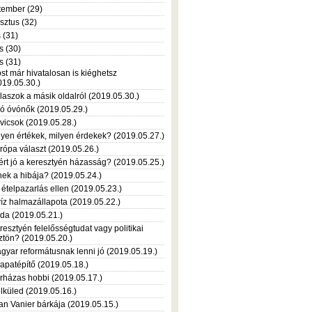
tember (29)
sztus (32)
s (31)
s (30)
s (31)
st már hivatalosan is kiéghetsz
019.05.30.)
laszok a másik oldalról (2019.05.30.)
ó óvónők (2019.05.29.)
vicsok (2019.05.28.)
lyen értékek, milyen érdekek? (2019.05.27.)
rópa választ (2019.05.26.)
ért jó a keresztyén házasság? (2019.05.25.)
nek a hibája? (2019.05.24.)
 ételpazarlás ellen (2019.05.23.)
víz halmazállapota (2019.05.22.)
da (2019.05.21.)
resztyén felelősségtudat vagy politikai
ztön? (2019.05.20.)
gyar reformátusnak lenni jó (2019.05.19.)
apatépítő (2019.05.18.)
rházas hobbi (2019.05.17.)
lküled (2019.05.16.)
an Vanier bárkája (2019.05.15.)