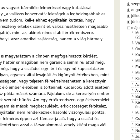
szep
kus vagyok bármiféle felméréssel vagy kutatással
augu
gy „a vallásos konzervatív feleségek a legboldogabbak az
júliu
 Nem tudom, kell-e ehhez egyáltalán kutatás, hogy
júniu
eresztény értékek szerint él, valószínűsíthetően magasabb
máju
bb), mint az, akinek nincs stabil értékrendszere.
Mo
(2
elyi, azaz amerikai sajátosság, hanem a világ bármely
Vá
Óv
Ka
 is magyaráztam a címben megfogalmazott kérdést.
Mi
agy háttér önmagában nem garancia semmire: attól még,
Eu
még, hogy a családot egy férfi és egy nő kapcsolataként
Mi
lyan, egyesek által lesajnált és kigúnyolt értékekben, mint
Ki
asságban, vagy teljesen félreértelmezhetem a keresztyén
Az
t élő ember életében is történnek kudarcok: adott esetben
A 
ossz példa mások számára. Fájdalom, de a keresztyén ember
Bu
ték szerint: bűnös. Ám egy értékrendszer, egy életszemlélet
Ke
agam és mások megbecsülését, erkölcsösséget feltételez,
ös
yáltalán nem rendelkeznek hasonló viszonyulási ponttal.
Ma
 felmérés éppen azt támasztja alá, hogy a család és
Cs
Kó
lentétben azzal a társadalommal, amely kitépi maga alól
Né
Je