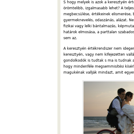
S hogy melyek is azok a keresztyén ér
örömtelibb, izgalmasabb lehet? A teljes
megbecsülése, értékeinek elismerése, b
gyermeknevelés, odaszánás, alázat. Ne
fizikai vagy lelki bántalmazás, képmuta
határok elmosása, a parttalan szabados
sem az.
A keresztyén értékrendszer nem idegen
keresztyén, vagy nem kifejezetten vallá
gondolkodók is tudtak s ma is tudnak az
hogy mindenféle megsemmisítési kísérle
magukénak vallják mindazt, amit egye