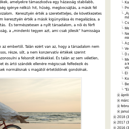
tékek, amelyekre támaszkodva egy házasság stabilabb,
Ka
ség igénye nélkül: hit, hűség, megbocsájtás, a másik fél
Pr
„A
izalom. Keresztyén érték a szeretetteljes, de következetes
má
m keresztyén érték a másik kigúnyolása és megalázása, a
Cs
tás. És természetesen a nyílt társadalom, a női és férfi
Me
ság, a „mindenki tegyen azt, ami csak jólesik” hamissága
Ne
mi
A 
 az embertől. Talán ezért van az, hogy a társadalom nem
Ve
sos, része, sőt, a nem konzervatív értékek szerint
D.
onosulni a felsorolt értékekkel. És talán az sem véletlen,
Mi
a 
t és ártó szándék ellenére mégiscsak felfedezik és
vi
sek normálisnak s magától értetődőnek gondolnak.
El 
Ko
Be
"E
ápril
márc
febru
januá
2018 (
2017 (
2016 (