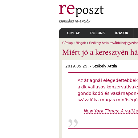
Ugrás a tartalomra
klerikális re-akciók
CÍMLAP
RÓLUNK
ÍRÁSOK
Címlap
›
Blogok
›
Székely Attila további bejegyzése
Miért jó a keresztyén h
2019.05.25. -
Székely Attila
Az átlagnál elégedettebbe
akik vallásos konzervatívak
gondolkodó és vasárnaponkén
százaléka magas minőségű 
New York Times: A vallás