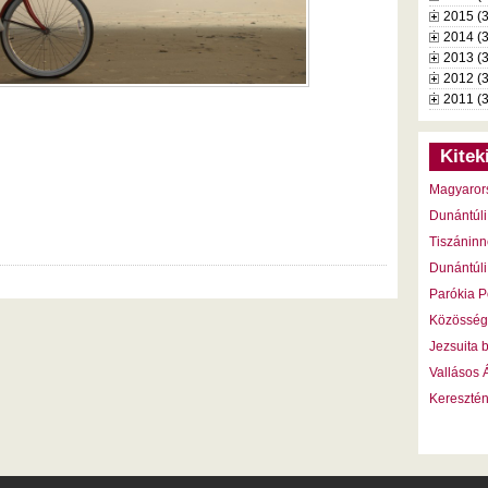
2015 (
2014 (
2013 (
2012 (
2011 (
Kitek
Magyaror
Dunántúli
Tiszáninn
Dunántúli
Parókia P
Közösség
Jezsuita 
Vallásos
Kereszté