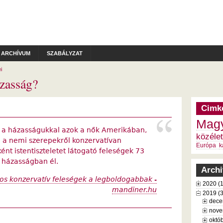
ARCHÍVUM
SZABÁLYZAT
i
ázasság?
Cimk
Magy
k a házasságukkal azok a nők Amerikában,
közélet
: a nemi szerepekről konzervatívan
Európa
k
t istentiszteletet látogató feleségek 73
házasságban él.
Arch
os konzervatív feleségek a legboldogabbak -
2020 (
mandiner.hu
2019 (
dece
nove
októb