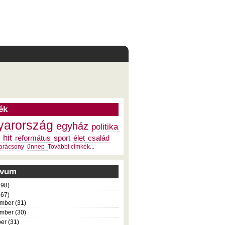
ék
arország
egyház
politika
hit
református
sport
élet
család
arácsony
ünnep
További cimkék...
ivum
198)
367)
mber (31)
mber (30)
er (31)