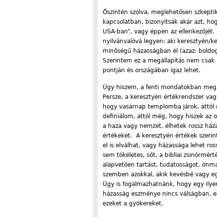
Őszintén szólva, meglehetősen szkepti
kapcsolatban, bizonyítsák akár azt, ho
USA-ban”, vagy éppen az ellenkezőjét.
nyilvánvalóvá legyen: aki keresztyén/k
minőségű házasságban él (azaz: boldoga
Szerintem ez a megállapítás nem csak h
pontján és országában igaz lehet.
Úgy hiszem, a fenti mondatokban meg
Persze, a keresztyén értékrendszer v
hogy vasárnap templomba járok, attól 
definiálom, attól még, hogy hiszek az o
a haza vagy nemzet, élhetek rossz ház
értékeket. A keresztyén értékek szerin
el is elválhat, vagy házassága lehet r
sem tökéletes, sőt, a bibliai zsinórmér
alapvetően tartást, tudatosságot, önm
szemben azokkal, akik kevésbé vagy eg
Úgy is fogalmazhatnánk, hogy egy ilyen
házasság eszménye nincs válságban, el
ezeket a gyökereket.