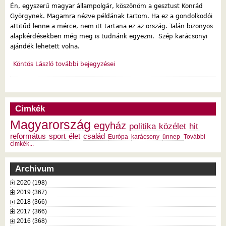
Én, egyszerű magyar állampolgár, köszönöm a gesztust Konrád
Györgynek. Magamra nézve példának tartom. Ha ez a gondolkodói
attitűd lenne a mérce, nem itt tartana ez az ország. Talán bizonyos
alapkérdésekben még meg is tudnánk egyezni. Szép karácsonyi
ajándék lehetett volna.
Köntös László további bejegyzései
Cimkék
Magyarország
egyház
politika
közélet
hit
református
sport
élet
család
Európa
karácsony
ünnep
További
cimkék...
Archivum
2020 (198)
2019 (367)
2018 (366)
2017 (366)
2016 (368)