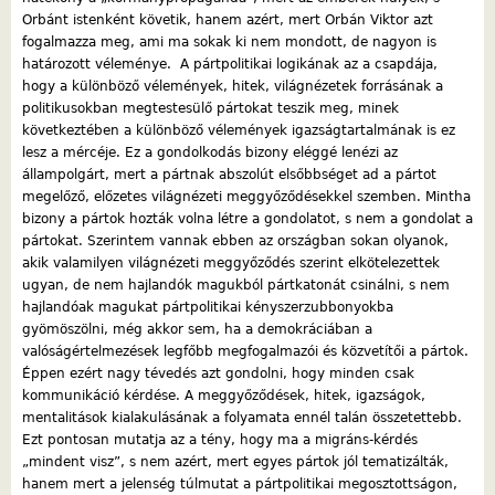
Orbánt istenként követik, hanem azért, mert Orbán Viktor azt
fogalmazza meg, ami ma sokak ki nem mondott, de nagyon is
határozott véleménye. A pártpolitikai logikának az a csapdája,
hogy a különböző vélemények, hitek, világnézetek forrásának a
politikusokban megtestesülő pártokat teszik meg, minek
következtében a különböző vélemények igazságtartalmának is ez
lesz a mércéje. Ez a gondolkodás bizony eléggé lenézi az
állampolgárt, mert a pártnak abszolút elsőbbséget ad a pártot
megelőző, előzetes világnézeti meggyőződésekkel szemben. Mintha
bizony a pártok hozták volna létre a gondolatot, s nem a gondolat a
pártokat. Szerintem vannak ebben az országban sokan olyanok,
akik valamilyen világnézeti meggyőződés szerint elkötelezettek
ugyan, de nem hajlandók magukból pártkatonát csinálni, s nem
hajlandóak magukat pártpolitikai kényszerzubbonyokba
gyömöszölni, még akkor sem, ha a demokráciában a
valóságértelmezések legfőbb megfogalmazói és közvetítői a pártok.
Éppen ezért nagy tévedés azt gondolni, hogy minden csak
kommunikáció kérdése. A meggyőződések, hitek, igazságok,
mentalitások kialakulásának a folyamata ennél talán összetettebb.
Ezt pontosan mutatja az a tény, hogy ma a migráns-kérdés
„mindent visz”, s nem azért, mert egyes pártok jól tematizálták,
hanem mert a jelenség túlmutat a pártpolitikai megosztottságon,