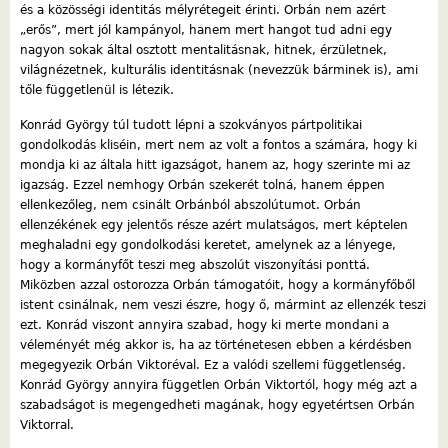
és a közösségi identitás mélyrétegeit érinti. Orbán nem azért
„erős”, mert jól kampányol, hanem mert hangot tud adni egy
nagyon sokak által osztott mentalitásnak, hitnek, érzületnek,
világnézetnek, kulturális identitásnak (nevezzük bárminek is), ami
tőle függetlenül is létezik.
Konrád György túl tudott lépni a szokványos pártpolitikai
gondolkodás kliséin, mert nem az volt a fontos a számára, hogy ki
mondja ki az általa hitt igazságot, hanem az, hogy szerinte mi az
igazság. Ezzel nemhogy Orbán szekerét tolná, hanem éppen
ellenkezőleg, nem csinált Orbánból abszolútumot. Orbán
ellenzékének egy jelentős része azért mulatságos, mert képtelen
meghaladni egy gondolkodási keretet, amelynek az a lényege,
hogy a kormányfőt teszi meg abszolút viszonyítási ponttá.
Miközben azzal ostorozza Orbán támogatóit, hogy a kormányfőből
istent csinálnak, nem veszi észre, hogy ő, mármint az ellenzék teszi
ezt. Konrád viszont annyira szabad, hogy ki merte mondani a
véleményét még akkor is, ha az történetesen ebben a kérdésben
megegyezik Orbán Viktoréval. Ez a valódi szellemi függetlenség.
Konrád György annyira független Orbán Viktortól, hogy még azt a
szabadságot is megengedheti magának, hogy egyetértsen Orbán
Viktorral.