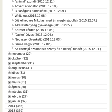
"animal" szundi (2015.12.11.)
Advent a vonaton (2015.12.10.)
Butaságunk tündöklése (2015.12.09.)
White out (2015.12.08.)
Jöjj el kedves Mikulás, mert én megbírságollak (2015.12.07.)
A kereszténység gyávasága (2015.12.05.)
Kereszt-kérdés (2015.12.05.)
"Javier" Jézus (2015.12.04.)
Négyszer ötvenkettő (2015.12.03.)
Sziú-e vagy? (2015.12.02.)
Az ezerfejű dzsihadista szörny és a hétfejű tündér (2015.12.01.)
november (29)
október (32)
szeptember (31)
augusztus (31)
július (31)
június (30)
május (31)
április (30)
március (31)
február (27)
január (32)
2014 (365)
2013 (369)