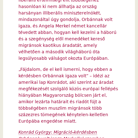
hasonlóan ki nem állhatja az ország
harsányan illiberális miniszterelnökét,
mindazonáltal úgy gondolja, Orbánnak volt
igaza, és Angela Merkel német kancellár
tévedett abban, hogyan kell kezelni a háború
és a szegénység elől menedéket kereső
migránsok kaotikus áradatát, amely
vélhetően a második világháború óta
legsúlyosabb válságot okozta Európában.
„Fájdalom, de el kell ismerni, hogy ebben a
kérdésben Orbánnak igaza volt” – idézi az
amerikai lap Konrádot, aki szerint az áradat
megfékezését szolgáló közös európai fellépés
hiányában Magyarország bölcsen járt el,
amikor lezárta határait és riadót fújt a
többségében muszlim migránsok több
százezres tömegének kénytelen-kelletlen
Európába engedése miatt.
Konrád György: Migráció-kérdésben