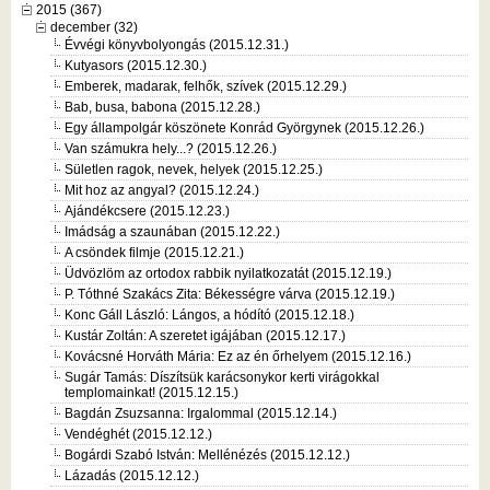
2015 (367)
december (32)
Évvégi könyvbolyongás (2015.12.31.)
Kutyasors (2015.12.30.)
Emberek, madarak, felhők, szívek (2015.12.29.)
Bab, busa, babona (2015.12.28.)
Egy állampolgár köszönete Konrád Györgynek (2015.12.26.)
Van számukra hely...? (2015.12.26.)
Sületlen ragok, nevek, helyek (2015.12.25.)
Mit hoz az angyal? (2015.12.24.)
Ajándékcsere (2015.12.23.)
Imádság a szaunában (2015.12.22.)
A csöndek filmje (2015.12.21.)
Üdvözlöm az ortodox rabbik nyilatkozatát (2015.12.19.)
P. Tóthné Szakács Zita: Békességre várva (2015.12.19.)
Konc Gáll László: Lángos, a hódító (2015.12.18.)
Kustár Zoltán: A szeretet igájában (2015.12.17.)
Kovácsné Horváth Mária: Ez az én őrhelyem (2015.12.16.)
Sugár Tamás: Díszítsük karácsonykor kerti virágokkal
templomainkat! (2015.12.15.)
Bagdán Zsuzsanna: Irgalommal (2015.12.14.)
Vendéghét (2015.12.12.)
Bogárdi Szabó István: Mellénézés (2015.12.12.)
Lázadás (2015.12.12.)