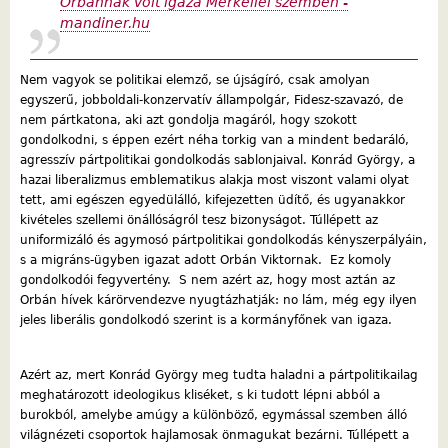
Orbánnak volt igaza Merkellel szemben -
mandiner.hu
Nem vagyok se politikai elemző, se újságíró, csak amolyan
egyszerű, jobboldali-konzervatív állampolgár, Fidesz-szavazó, de
nem pártkatona, aki azt gondolja magáról, hogy szokott
gondolkodni, s éppen ezért néha torkig van a mindent bedaráló,
agresszív pártpolitikai gondolkodás sablonjaival. Konrád György, a
hazai liberalizmus emblematikus alakja most viszont valami olyat
tett, ami egészen egyedülálló, kifejezetten üdítő, és ugyanakkor
kivételes szellemi önállóságról tesz bizonyságot. Túllépett az
uniformizáló és agymosó pártpolitikai gondolkodás kényszerpályáin,
s a migráns-ügyben igazat adott Orbán Viktornak. Ez komoly
gondolkodói fegyvertény. S nem azért az, hogy most aztán az
Orbán hívek kárörvendezve nyugtázhatják: no lám, még egy ilyen
jeles liberális gondolkodó szerint is a kormányfőnek van igaza.
Azért az, mert Konrád György meg tudta haladni a pártpolitikailag
meghatározott ideologikus kliséket, s ki tudott lépni abból a
burokból, amelybe amúgy a különböző, egymással szemben álló
világnézeti csoportok hajlamosak önmagukat bezárni. Túllépett a