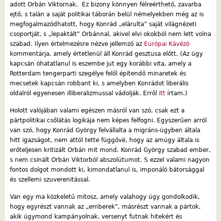
adott Orbán Viktornak. Ez bizony könnyen félreérthető, zavarba
ejtő, s talán a saját politikai táborán belül némelyekben még az is
megfogalmazódhatott, hogy Konrád „elárulta” saját világnézeti
csoportját, s „lepaktált” Orbánnal, akivel elvi okokból nem lett volna
szabad. Ilyen értelmezésre nézve jellemző az
Európai Kávézó
kommentárja, amely értetlenül áll Konrád gesztusa előtt. (Az ügy
kapcsán óhatatlanul is eszembe jut egy korábbi vita, amely a
Rotterdam tengerparti szegélye felől építendő minaretek és
mecsetek kapcsán robbant ki, s amelyben Konrádot liberális
oldalról egyenesen illiberalizmussal vádolják. Erről
itt
írtam.)
Holott valójában valami egészen másról van szó, csak ezt a
pártpolitikai csőlátás logikája nem képes felfogni. Egyszerűen arról
van szó, hogy Konrád György felvállalta a migráns-ügyben általa
hitt igazságot, nem attól tette függővé, hogy az amúgy általa is
erőteljesen kritizált Orbán mit mond. Konrád György szabad ember,
s nem csinált Orbán Viktorból abszolútumot. S ezzel valami nagyon
fontos dolgot mondott ki, kimondatlanul is, imponáló bátorsággal
és szellemi szuverenitással.
Van egy ma közkeletű mítosz, amely valahogy úgy gondolkodik,
hogy egyrészt vannak az „emberek”, másrészt vannak a pártok,
akik úgymond kampányolnak, versenyt futnak hitekért és