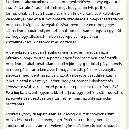
fundamentalizmusoknak azon a meggyőződésén, amely egy állítás
igazságtartalmát aszerint ítéli meg, hogy az melyik politikai
formációnak válhat a hasznára, s melyiknek a kárára. A különböző
véleményeknek ez a funkcionalista szemlélete a magyar társadalom
meghasadtságának az egyik forrása. Nem az számít, hogy egy
állítás önmagában milyen tartalmat hordoz, hanem egyes egyedül
az, hogy egy állításnak milyen szerepe van a pártközi
küzdelmekben. Kit támogat és kit támad.
A demokrácia valóban hatalmas vívmány, ám megvan az a
hátránya, hogy miután a pártok egymással szemben határozzák
meg önmagukat, óhatatlanul is létrejön egy gondolati pálya, amely
minden pártot arra kényszerít, hogy a másik párthoz viszonyítva
alapozza meg identitását. Ez viszont valóságos csapdahelyzet is
lehet, s azzal a veszéllyel járhat, hogy az önmegkülönböztetés
kényszere válik a különböző politikai csoportidentitások forrásává.
Ez a logika viszont egyenes kizárhatja az egyetértést, sőt, rosszabb,
az egyetértés gesztusa úgy tűnhet fel, mint az önfelszámolás
mozzanata.
Konrád György túllépett ezen az ideologikus zubbonyokba zárt
működési mechanizmuson, s azt feltételezem, hogy nem kis
kockázatot vállalt, amikor véleményformáló liberális létére igazat