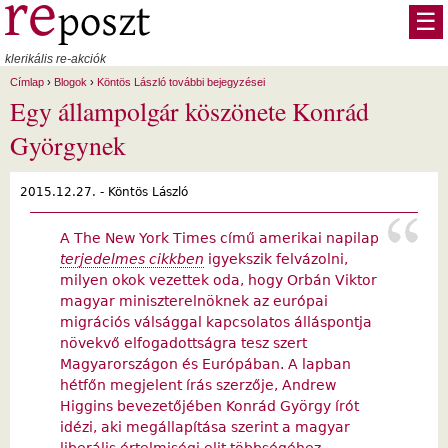
Ugrás a tartalomra
☰
klerikális re-akciók
Címlap
›
Blogok
›
Köntös László további bejegyzései
Egy állampolgár köszönete Konrád
Györgynek
2015.12.27. -
Köntös László
A The New York Times című amerikai napilap
terjedelmes cikkben
igyekszik felvázolni,
milyen okok vezettek oda, hogy Orbán Viktor
magyar miniszterelnöknek az európai
migrációs válsággal kapcsolatos álláspontja
növekvő elfogadottságra tesz szert
Magyarországon és Európában. A lapban
hétfőn megjelent írás szerzője, Andrew
Higgins bevezetőjében Konrád György írót
idézi, aki megállapítása szerint a magyar
liberális értelmiségi elit többségéhez