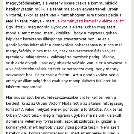
meggyőződésekért, s a verseny sikere csakis a kommunikáció
hatékonyságán múlik. Ha tehát ma sokan egyetértenek Orbán
Viktorral, akkor az azért van – mint ahogyan erre tipikus példa a
Medián tanulmánya – mert
„a kormányzati kampány elérte célját
”.
Úgy látszik, még Konrád Györgyöt is elérte. Orbán meg azért
mondja, amit mond, mert „kitalálta”, hogy a migráns ügyben
képviselt karakteres álláspontja szavazatokat hoz. De ez a
gondolkodás lehet akár a demokrácia önbecsapása is: nincs már
meggyőződés, nincs már hit, csak szavazatszámlálás van, az
igazságok, világnézetek, valóságértelmezések pedig illékony,
szubjektív dolgok. Csak egy objektív valóság van, s ez a szavazat, s
a valóságértelmezések értékét az határozza meg, hogy mennyi
szavazatot hoz. De ez csak a felszín. Azt a gondolkodást pedig,
amely az állampolgárban csak egy manipulálható felületet lát,
kikérem magamnak.
Már bocsánatot kérek, Fidesz-szavazóként is fel kell tennem a
kérdést: ki az az Orbán Viktor? Mióta lett ő az általam hitt igazság
forrása? A valódi helyzet ennek pontosan a fordítottja. Akik tehát
Orbán Viktort teszik meg a migráns ügyben ma nálunk kialakult
domináns vélemény forrásának, azok abszolutizálják igazán a
kormányfőt, mert legfőbb viszonyítási ponttá teszik. Nem azért
hatékony a „kormánypropaganda”, mert az emberek hülyék, s