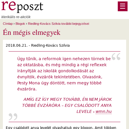
Ugrás a tartalomra
☰
klerikális re-akciók
Címlap
›
Blogok
›
Riedling-Kovács Szilvia további bejegyzései
Én mégis elmegyek
2018.06.21. -
Riedling-Kovács Szilvia
Úgy tűnik, a reformok igen nehezen törnek be
az oktatásba, és még mindig a régi reflexek
irányítják az iskolák gondolkodását az
évnyitók, évzárók tekintetében. Olvasónk,
Pesty Mona úgy döntött, nem megy többé
évzáróra.
AMÍG EZ ÍGY MEGY TOVÁBB, ÉN NEM JÁROK
TÖBBÉ ÉVZÁRÓRA – EGY CSALÓDOTT ANYA
LEVELE -
wmn.hu
Egy csalódott anya levelét olvashatjuk egy blogon. Amit többen