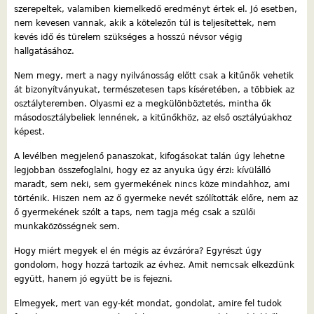
szerepeltek, valamiben kiemelkedő eredményt értek el. Jó esetben,
nem kevesen vannak, akik a kötelezőn túl is teljesítettek, nem
kevés idő és türelem szükséges a hosszú névsor végig
hallgatásához.
Nem megy, mert a nagy nyilvánosság előtt csak a kitűnők vehetik
át bizonyítványukat, természetesen taps kíséretében, a többiek az
osztályteremben. Olyasmi ez a megkülönböztetés, mintha ők
másodosztálybeliek lennének, a kitűnőkhöz, az első osztályúakhoz
képest.
A levélben megjelenő panaszokat, kifogásokat talán úgy lehetne
legjobban összefoglalni, hogy ez az anyuka úgy érzi: kívülálló
maradt, sem neki, sem gyermekének nincs köze mindahhoz, ami
történik. Hiszen nem az ő gyermeke nevét szólították előre, nem az
ő gyermekének szólt a taps, nem tagja még csak a szülői
munkaközösségnek sem.
Hogy miért megyek el én mégis az évzáróra? Egyrészt úgy
gondolom, hogy hozzá tartozik az évhez. Amit nemcsak elkezdünk
együtt, hanem jó együtt be is fejezni.
Elmegyek, mert van egy-két mondat, gondolat, amire fel tudok