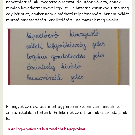
nehezedett rá. Aki megtette a rosszat, de utána vállalta, annak
minden következményével együtt. Es biztosan eszünkbe jutna még
egy-két ötlet, amikor nem a mérhető teljesítményért, hanem példát
mutató magatartásért, viselkedésért jutalmazunk meg valakit.
Elmegyek az évzáróra, mert úgy érzem: közöm van mindahhoz,
ami az iskolában történik. Érdekelnek az ott tanítók és az oda járók
is.
Riedling-Kovács Szilvia további bejegyzései