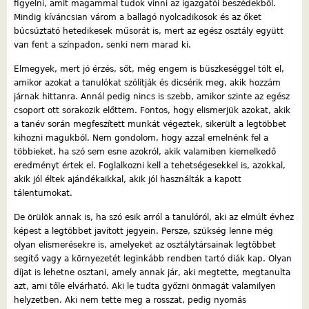
figyelni, amit magammal tudok vinni az igazgatói beszédekből.
Mindig kíváncsian várom a ballagó nyolcadikosok és az őket
búcsúztató hetedikesek műsorát is, mert az egész osztály együtt
van fent a színpadon, senki nem marad ki.
Elmegyek, mert jó érzés, sőt, még engem is büszkeséggel tölt el,
amikor azokat a tanulókat szólítják és dicsérik meg, akik hozzám
járnak hittanra. Annál pedig nincs is szebb, amikor szinte az egész
csoport ott sorakozik előttem. Fontos, hogy elismerjük azokat, akik
a tanév során megfeszített munkát végeztek, sikerült a legtöbbet
kihozni magukból. Nem gondolom, hogy azzal emelnénk fel a
többieket, ha szó sem esne azokról, akik valamiben kiemelkedő
eredményt értek el. Foglalkozni kell a tehetségesekkel is, azokkal,
akik jól éltek ajándékaikkal, akik jól használták a kapott
tálentumokat.
De örülök annak is, ha szó esik arról a tanulóról, aki az elmúlt évhez
képest a legtöbbet javított jegyein. Persze, szükség lenne még
olyan elismerésekre is, amelyeket az osztálytársainak legtöbbet
segítő vagy a környezetét leginkább rendben tartó diák kap. Olyan
díjat is lehetne osztani, amely annak jár, aki megtette, megtanulta
azt, ami tőle elvárható. Aki le tudta győzni önmagát valamilyen
helyzetben. Aki nem tette meg a rosszat, pedig nyomás