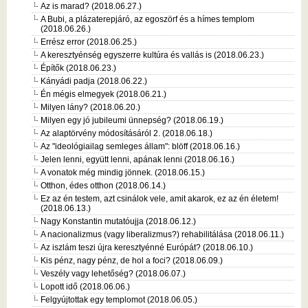
Az is marad? (2018.06.27.)
A Bubi, a plázaterepjáró, az egoszörf és a hímes templom
(2018.06.26.)
Errész error (2018.06.25.)
A keresztyénség egyszerre kultúra és vallás is (2018.06.23.)
Építők (2018.06.23.)
Kányádi padja (2018.06.22.)
Én mégis elmegyek (2018.06.21.)
Milyen lány? (2018.06.20.)
Milyen egy jó jubileumi ünnepség? (2018.06.19.)
Az alaptörvény módosításáról 2. (2018.06.18.)
Az "ideológiailag semleges állam": blöff (2018.06.16.)
Jelen lenni, együtt lenni, apának lenni (2018.06.16.)
A vonatok még mindig jönnek. (2018.06.15.)
Otthon, édes otthon (2018.06.14.)
Ez az én testem, azt csinálok vele, amit akarok, ez az én életem!
(2018.06.13.)
Nagy Konstantin mutatóujja (2018.06.12.)
A nacionalizmus (vagy liberalizmus?) rehabilitálása (2018.06.11.)
Az iszlám teszi újra keresztyénné Európát? (2018.06.10.)
Kis pénz, nagy pénz, de hol a foci? (2018.06.09.)
Veszély vagy lehetőség? (2018.06.07.)
Lopott idő (2018.06.06.)
Felgyújtottak egy templomot (2018.06.05.)