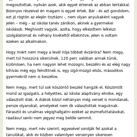
megosztottak, nyilván azok, akik egyet értenek az abban leírtakkal.
Bizonyos részeivel én magam is egyet értek. Bár - és azt gondolom,
ezt jó rögtön az elején tisztázni -, nem olyan anyukaként vagyok
jelen – még – az iskolai tanév zárókon, akinek a gyermekei
iskolások. Meghívott vagyok, azóta, hogy elkezdtem lelkészi
szolgálatomat és néhány kivételtől eltekintve, jelen is voltam
ezeken az alkalmakon.
Hogy miért nem megy a levél írója többet évzáróra? Nem megy,
mert túl hosszúra sikerülnek. 120 perc valóban annak tűnik,
különösen, ha nem nagyon lehet mozogni, beszélni és ez elég nagy
kihívás még egy felnőttnek is, egy izgő-mozgó elsős, másodikos
gyermekről nem is beszélve.
Nem megy, mert túl sok köszöntő beszéd hangzik el. Köszöntőt
mond az igazgató, a helyettes, az iskolai alapítvány elnöke, egy
választott diák. A diákok közül néhányan még verset is mondanak,
persze olyanokat, amelyeket nem ők választottak maguknak.
Fárasztó és unalmas végighallgatni ezeket az eszmefuttatásokat,
ráadásul senki nem jegyez meg belőle semmit.
Nem megy, mert név szerint, egyesével sorolják fel azokat a
tanulókat, akik év közben valamilyen versenyen sikeresen