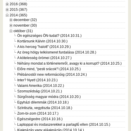
2016 (368)
2015 (367)
2014 (365)
december (32)
november (30)
október (31)
Ön egészséges ÖN-tudat? (2014.10.31.)
Kortársunk Kálvin (2014.10.30.)
A kis herceg "halott" (2014.10.29.)
Az öreg hölgy lelkiismeret furdalása (2014.10.28.)
A kötelesség örömei (2014.10.27.)
Néhány mondat a történelemről, avagy ki a korrupt? (2014.10.25.)
Előre mind, "pesti srácok"! (2014.10.25.)
Plébánostól new reformációig (2014.10.24.)
Inter? Nyet! (2014.10.23.)
Valami Amerika (2014.10.22.)
Szomszédság (2014.10.21.)
Sürgősség magyar módra (2014.10.20.)
Egyházi dilemmák (2014.10.18.)
Színtiszta, vegytiszta (2014.10.18.)
Zom-bi-zom (2014.10.17.)
Egészségedre (2014.10.16.)
Laptoppal és irodaszerekkel a parlagfű ellen (2014.10.15.)
Kiaknázás vagy aláaknázás (2014.10.14.)