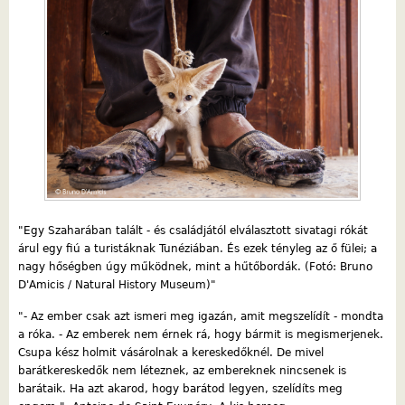
"Egy Szaharában talált - és családjától elválasztott sivatagi rókát
árul egy fiú a turistáknak Tunéziában. És ezek tényleg az ő fülei; a
nagy hőségben úgy működnek, mint a hűtőbordák. (Fotó: Bruno
D'Amicis / Natural History Museum)"
"- Az ember csak azt ismeri meg igazán, amit megszelídít - mondta
a róka. - Az emberek nem érnek rá, hogy bármit is megismerjenek.
Csupa kész holmit vásárolnak a kereskedőknél. De mivel
barátkereskedők nem léteznek, az embereknek nincsenek is
barátaik. Ha azt akarod, hogy barátod legyen, szelídíts meg