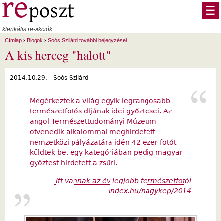
Ugrás a tartalomra
☰
klerikális re-akciók
Címlap
›
Blogok
›
Soós Szilárd további bejegyzései
A kis herceg "halott"
2014.10.29. -
Soós Szilárd
Megérkeztek a világ egyik legrangosabb
természetfotós díjának idei győztesei. Az
angol Természettudományi Múzeum
ötvenedik alkalommal meghirdetett
nemzetközi pályázatára idén 42 ezer fotót
küldtek be, egy kategóriában pedig magyar
győztest hirdetett a zsűri.
Itt vannak az év legjobb természetfotói
index.hu/nagykep/2014