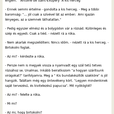
engem." Antoine de Saint-Exupéry A kis herceg
- Ennek semmi értelme - gondolta a kis herceg. - Meg a többi
baromság: "... jól csak a szívével lát az ember; Ami igazán
lényeges, az a szemnek láthatatlan."
- Pedig egyszer elmész és a bolygódon vár a rózsád. Különleges és
szép és egyedi. Csak a tiéd. - nézett rá a róka.
- Nem akarlak megszelídíteni. Nincs időm. - nézett rá a kis herceg. -
Birtokolni foglak.
- Az mi? - kérdezte a róka.
- Persze nem is megyek vissza a nyamvadt egy szál tetű tetves
rózsához se. Unalmas. Inkább beiratkozom "a hogyan szárítsunk
virágokat?" tanfolyamra. Meg a " Kis bundakészítők szakköre" is jól
hangzik. Találtam még egy öntevékeny kört. "Legyen mindenkinek
saját tervezésű, és kivitelezésű papucsa". Mit nyökögtél?
- Az mi? - felelte a róka.
- Mi mi?
- Az mi, hogy birtokolni?