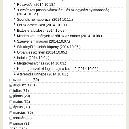
Részvét/el (2014.10.13.)
"Lezsírozott püspökválasztás" - és az egyházi nyilvánosság
(2014.10.12.)
Sportolj, ne háborúzz! (2014.10.11.)
Fel az ecsetekkel! (2014.10.10.)
Biztos-e a biztos? (2014.10.09.)
Minden körülmények között az az ember (2014.10.08.)
Szégyellem magam (2014.10.07.)
Sárkányfű és fehér köpeny (2014.10.06.)
Orbán, és az Isten (2014.10.05.)
Indulat (2014.10.04.)
Meg(rovás)vonás (2014.10.03.)
Ha öreg leszel, ki fogja majd a kezed? (2014.10.02.)
A teremtés ünnepe (2014.10.01.)
szeptember (30)
augusztus (31)
július (31)
június (29)
május (31)
április (31)
március (30)
február (28)
január (31)
2013 (369)