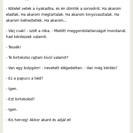
- Kötelet vetek a nyakadba, és én döntök a sorsodról. Ha akarom
eladlak. Ha akarom megtartalak. Ha akarom kinyúvasztalak. Ha
akarom kiéheztetlek. Ha akarom...
- Várj csak! - szólt a róka. - Mielőtt meggondolatlanságot mondanál,
had kérdezzek valamit.
- Tessék!
- Te birtokolsz rajtam kívül valamit?
- Van egy bolygóm! - nevetett elégedetten. - Van még kérdés?
- Ez a papucs a tiéd?
- Igen.
- Ezt birtokolod?
- Igen.
- Kis herceg! Akkor akard és adjál el!