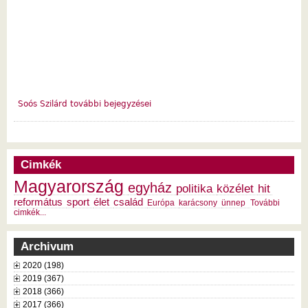
Soós Szilárd további bejegyzései
Cimkék
Magyarország
egyház
politika
közélet
hit
református
sport
élet
család
Európa
karácsony
ünnep
További
cimkék...
Archivum
2020 (198)
2019 (367)
2018 (366)
2017 (366)